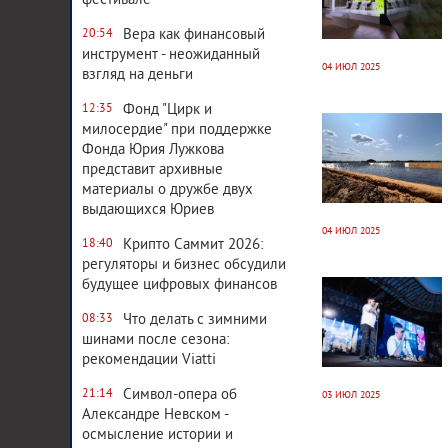
фестивале
Вера как финансовый
20:54
инструмент - неожиданный
04 ИЮЛ 2025
взгляд на деньги
11 037
0
Фонд "Цирк и
12:35
милосердие" при поддержке
Фонда Юрия Лужкова
представит архивные
материалы о дружбе двух
выдающихся Юриев
04 ИЮЛ 2025
Крипто Саммит 2026:
18:40
регуляторы и бизнес обсудили
11 123
0
будущее цифровых финансов
Что делать с зимними
08:33
шинами после сезона:
рекомендации Viatti
Символ-опера об
21:14
03 ИЮЛ 2025
Александре Невском -
осмысление истории и