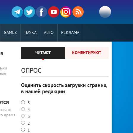
GAMEZ
НАУКА
АВТО
РЕКЛАМА
ов
ЧИТАЮТ
КОМЕНТИРУЮТ
выки
ОПРОС
реля
Оценить скорость загрузки страниц
в нашей редакции
ется
5
певать
4
то время
3
2
1