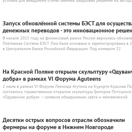
условия для внедрения отечественных цифровых решений на автод
Запуск обновлённой системы БЭСТ для осуществ
денежных переводов - это инновационное реше
В начале 2025 году на финансовый рынок России вернулась обновл
Платежная Система БЭСТ. Она была основана и зарегистрирована в 
в Центральном Банке Российской Федерации. Под номером 32
На Красной Поляне открыли скульптуру «Одуван
добра» в рамках VI Форума Aguteens
2 июля в рамках VI Форума Леонида Агутина на Курорте Красная П
состоялось торжественное открытие скульптуры Григория Потоцкого
«Одуванчик добра» — символа объединения, света и человеческой
Десятки острых вопросов отрасли обозначили
фермеры на форуме в Нижнем Новгороде