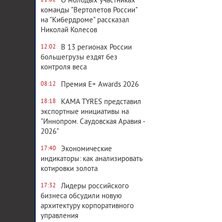
О молодых участниках
21:02
команды "Вертолетов России"
на "Кибердроме" рассказал
Николай Колесов
В 13 регионах России
12:02
большегрузы ездят без
контроля веса
Премия E+ Awards 2026
08:12
KAMA TYRES представил
18:18
экспортные инициативы на
"Иннопром. Саудовская Аравия -
2026"
Экономические
17:40
индикаторы: как анализировать
котировки золота
Лидеры российского
17:32
бизнеса обсудили новую
архитектуру корпоративного
управления