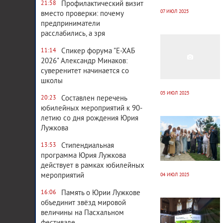
Профилактический визит
21:58
07 ИЮЛ 2025
вместо проверки: почему
предприниматели
12 789
0
расслабились, а зря
Спикер форума "Е-ХАБ
11:14
2026" Александр Минаков:
суверенитет начинается со
школы
05 ИЮЛ 2025
Составлен перечень
20:23
юбилейных мероприятий к 90-
13 283
0
летию со дня рождения Юрия
Лужкова
Стипендиальная
13:53
программа Юрия Лужкова
действует в рамках юбилейных
мероприятий
04 ИЮЛ 2025
Память о Юрии Лужкове
16:06
13 174
0
объединит звёзд мировой
величины на Пасхальном