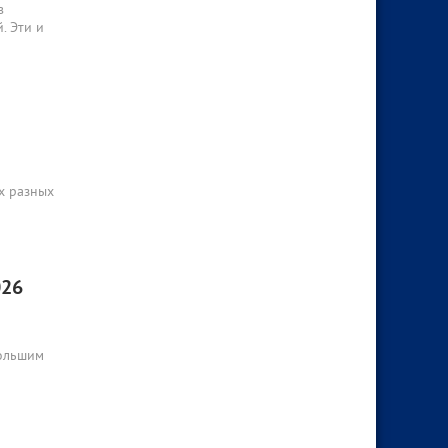
в
. Эти и
х разных
026
большим