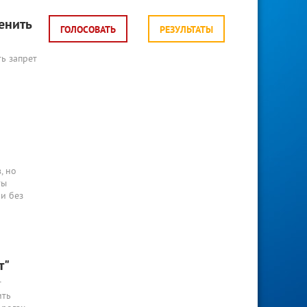
енить
ГОЛОСОВАТЬ
РЕЗУЛЬТАТЫ
ь запрет
, но
ты
и без
т"
т
ить