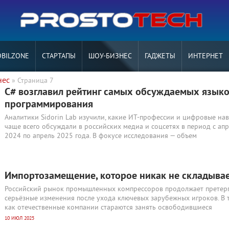
BILZONE
СТАРТАПЫ
ШОУ-БИЗНЕС
ГАДЖЕТЫ
ИНТЕРНЕТ
нес
» Страница 7
C# возглавил рейтинг самых обсуждаемых язык
программирования
Аналитики Sidorin Lab изучили, какие ИТ-профессии и цифровые на
чаще всего обсуждали в российских медиа и соцсетях в период с ап
2024 по апрель 2025 года. В фокусе исследования — объем
Импортозамещение, которое никак не складыва
Российский рынок промышленных компрессоров продолжает претер
серьёзные изменения после ухода ключевых зарубежных игроков. В 
как отечественные компании стараются занять освободившиеся
10 ИЮЛ 2025