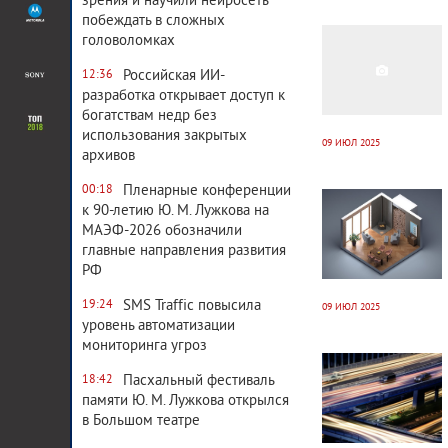
зрения и научили нейросеть
13 132
0
побеждать в сложных
головоломках
Российская ИИ-
12:36
разработка открывает доступ к
богатствам недр без
использования закрытых
09 ИЮЛ 2025
архивов
13 118
0
Пленарные конференции
00:18
к 90-летию Ю. М. Лужкова на
МАЭФ-2026 обозначили
главные направления развития
РФ
SMS Traffic повысила
19:24
09 ИЮЛ 2025
уровень автоматизации
13 688
0
мониторинга угроз
Пасхальный фестиваль
18:42
памяти Ю. М. Лужкова открылся
в Большом театре