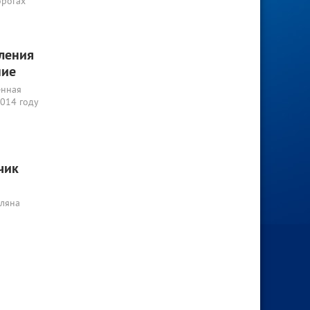
орогах
ления
ние
енная
2014 году
чик
оляна