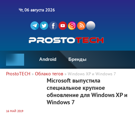
Чт, 06 августа 2026
Android
Бренды
ProstoTECH
Облако тегов
»
» Windows XP и Windows 7
5 591
0
Microsoft выпустила
специальное крупное
обновление для Windows XP и
Windows 7
16 МАЙ 2019