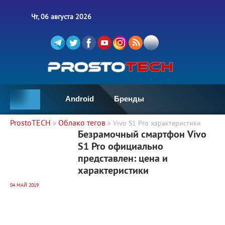
Чт, 06 августа 2026
Android
Бренды
ProstoTECH
Облако тегов
»
» Vivo S1 Pro характеристики
7 426
0
Безрамочный смартфон Vivo
S1 Pro официально
представлен: цена и
характеристики
04 МАЙ 2019