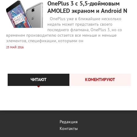
OnePlus 3 с 5,5-дюймовым
AMOLED экраном и Android N
OnePlus уже в ближайшие несколько
недель может представить своего
последнего флагмана, OnePlus 3, но со
временем производителю остается все меньше и меньше
элементов, спецификации, которыми он
25 МАЙ 2016
ЧИТАЮТ
КОМЕНТИРУЮТ
Редакция
Контакты