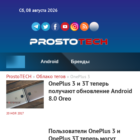
Сб, 08 августа 2026
Android
Бренды
ProstoTECH
Облако тегов
»
» OnePlus 3
6 724
0
OnePlus 3 и 3T теперь
получают обновление Android
8.0 Oreo
20 НОЯ 2017
7 326
0
Пользователи OnePlus 3 и
OnePlus 3T теперь могут