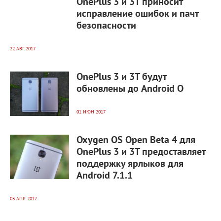
OnePlus 3 и 3T приносит
исправление ошибок и пачт
безопасности
22 АВГ 2017
3 072
0
OnePlus 3 и 3T будут
обновлены до Android O
01 ИЮН 2017
8 961
0
Oxygen OS Open Beta 4 для
OnePlus 3 и 3T предоставляет
поддержку ярлыков для
Android 7.1.1
03 АПР 2017
2 820
0