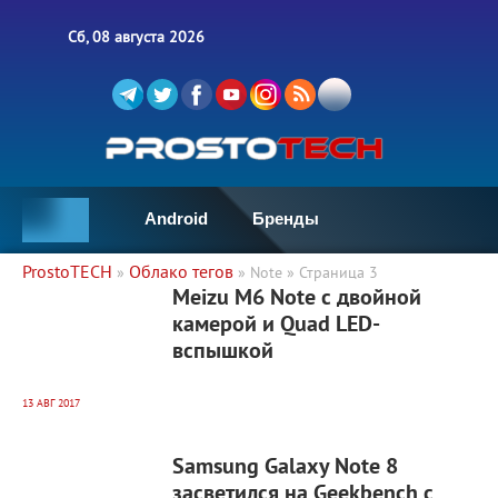
Сб, 08 августа 2026
Android
Бренды
ProstoTECH
Облако тегов
»
» Note » Страница 3
5 987
0
Meizu M6 Note с двойной
камерой и Quad LED-
вспышкой
13 АВГ 2017
9 808
0
Samsung Galaxy Note 8
засветился на Geekbench с