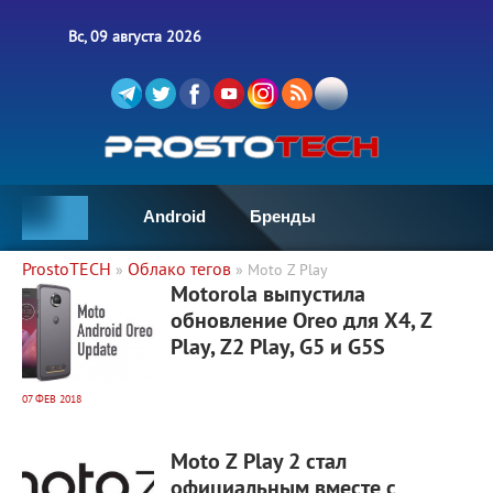
Вс, 09 августа 2026
Android
Бренды
ProstoTECH
Облако тегов
»
» Moto Z Play
6 378
0
Motorola выпустила
обновление Oreo для X4, Z
Play, Z2 Play, G5 и G5S
07 ФЕВ 2018
4 051
0
Moto Z Play 2 стал
официальным вместе с