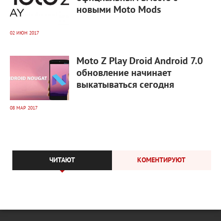
новыми Moto Mods
02 ИЮН 2017
4 629
0
Moto Z Play Droid Android 7.0
обновление начинает
выкатываться сегодня
08 МАР 2017
ЧИТАЮТ
КОМЕНТИРУЮТ