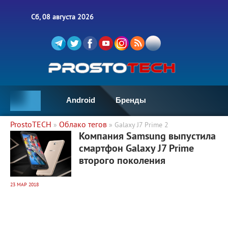
Сб, 08 августа 2026
Android
Бренды
ProstoTECH
Облако тегов
»
» Galaxy J7 Рrime 2
4 593
0
Компания Samsung выпустила
смартфон Galaxy J7 Рrime
второго поколения
23 МАР 2018