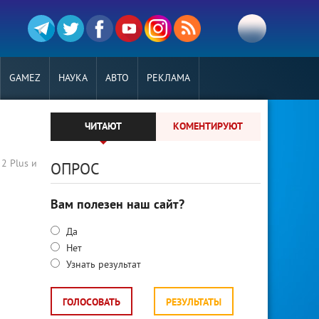
GAMEZ
НАУКА
АВТО
РЕКЛАМА
ЧИТАЮТ
КОМЕНТИРУЮТ
2 Plus и
ОПРОС
Вам полезен наш сайт?
Да
Нет
Узнать результат
ГОЛОСОВАТЬ
РЕЗУЛЬТАТЫ