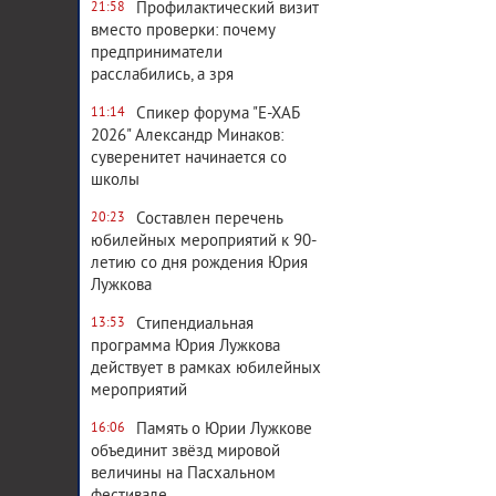
Профилактический визит
21:58
вместо проверки: почему
предприниматели
расслабились, а зря
Спикер форума "Е-ХАБ
11:14
2026" Александр Минаков:
суверенитет начинается со
школы
Составлен перечень
20:23
юбилейных мероприятий к 90-
летию со дня рождения Юрия
Лужкова
Стипендиальная
13:53
программа Юрия Лужкова
действует в рамках юбилейных
мероприятий
Память о Юрии Лужкове
16:06
объединит звёзд мировой
величины на Пасхальном