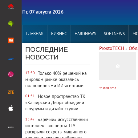
Пт, 07 августа 2026
ГЛАВНАЯ
БИЗНЕС
HARDNEWS
SOFTNEWS
MO
ПОСЛЕДНИЕ
ProstoTECH
Обл
»
2 670
0
НОВОСТИ
Только 40% решений на
17:30
мировом рынке оказались
полноценными ИИ-агентами
20 ФЕВ 2016
Новое пространство ТК
01:31
«Каширский Двор» объединит
шоурумы и дизайн-студии
«Зрячий» искусственный
15:47
интеллект: эксперты ТГУ
раскрыли секреты машинного