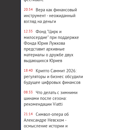
фестивале
Вера как финансовый
20:54
инструмент - неожиданный
взгляд на деньги
Фонд "Цирк и
12:35
милосердие" при поддержке
Фонда Юрия Лужкова
представит архивные
материалы о дружбе двух
выдающихся Юриев
Крипто Саммит 2026:
18:40
регуляторы и бизнес обсудили
будущее цифровых финансов
Что делать с зимними
08:33
шинами после сезона:
рекомендации Viatti
Символ-опера об
21:14
Александре Невском -
осмысление истории и