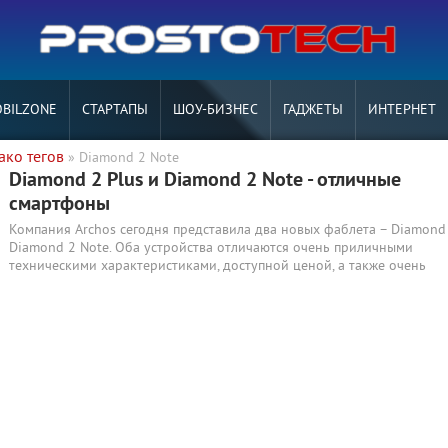
BILZONE
СТАРТАПЫ
ШОУ-БИЗНЕС
ГАДЖЕТЫ
ИНТЕРНЕТ
ако тегов
» Diamond 2 Note
Diamond 2 Plus и Diamond 2 Note - отличные
смартфоны
Компания Archos сегодня представила два новых фаблета – Diamond 
Diamond 2 Note. Оба устройства отличаются очень приличными
техническими характеристиками, доступной ценой, а также очень