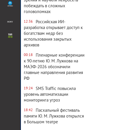
зрения и научили нейросеть
побеждать в сложных
головоломках
Российская ИИ-
12:36
разработка открывает доступ к
богатствам недр без
использования закрытых
архивов
Пленарные конференции
00:18
к 90-летию Ю. М. Лужкова на
МАЭФ-2026 обозначили
главные направления развития
РФ
SMS Traffic повысила
19:24
уровень автоматизации
мониторинга угроз
Пасхальный фестиваль
18:42
памяти Ю. М. Лужкова открылся
в Большом театре