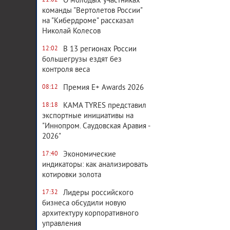
О молодых участниках
21:02
команды "Вертолетов России"
на "Кибердроме" рассказал
Николай Колесов
В 13 регионах России
12:02
большегрузы ездят без
контроля веса
Премия E+ Awards 2026
08:12
KAMA TYRES представил
18:18
экспортные инициативы на
"Иннопром. Саудовская Аравия -
2026"
Экономические
17:40
индикаторы: как анализировать
котировки золота
Лидеры российского
17:32
бизнеса обсудили новую
архитектуру корпоративного
управления