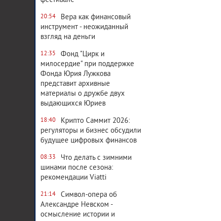
фестивале
Вера как финансовый
20:54
инструмент - неожиданный
взгляд на деньги
Фонд "Цирк и
12:35
милосердие" при поддержке
Фонда Юрия Лужкова
представит архивные
материалы о дружбе двух
выдающихся Юриев
Крипто Саммит 2026:
18:40
регуляторы и бизнес обсудили
будущее цифровых финансов
Что делать с зимними
08:33
шинами после сезона:
рекомендации Viatti
Символ-опера об
21:14
Александре Невском -
осмысление истории и