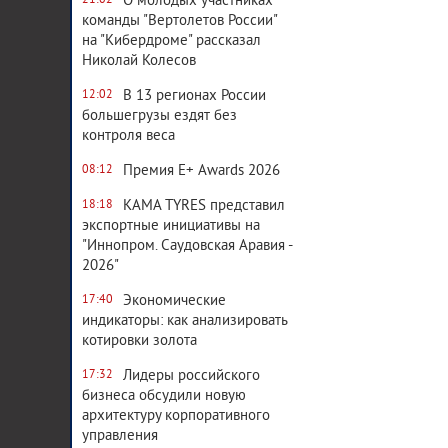
О молодых участниках
21:02
команды "Вертолетов России"
на "Кибердроме" рассказал
Николай Колесов
В 13 регионах России
12:02
большегрузы ездят без
контроля веса
Премия E+ Awards 2026
08:12
KAMA TYRES представил
18:18
экспортные инициативы на
"Иннопром. Саудовская Аравия -
2026"
Экономические
17:40
индикаторы: как анализировать
котировки золота
Лидеры российского
17:32
бизнеса обсудили новую
архитектуру корпоративного
управления