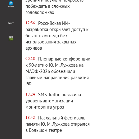
зрения и научили нейросеть
побеждать в сложных
головоломках
Российская ИИ-
12:36
разработка открывает доступ к
богатствам недр без
использования закрытых
архивов
Пленарные конференции
00:18
к 90-летию Ю. М. Лужкова на
МАЭФ-2026 обозначили
главные направления развития
РФ
SMS Traffic повысила
19:24
уровень автоматизации
мониторинга угроз
Пасхальный фестиваль
18:42
памяти Ю. М. Лужкова открылся
в Большом театре