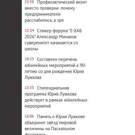
Профилактический визит
21:58
вместо проверки: почему
предприниматели
расслабились, а зря
Спикер форума "Е-ХАБ
11:14
2026" Александр Минаков:
суверенитет начинается со
школы
Составлен перечень
20:23
юбилейных мероприятий к 90-
летию со дня рождения Юрия
Лужкова
Стипендиальная
13:53
программа Юрия Лужкова
действует в рамках юбилейных
мероприятий
Память о Юрии Лужкове
16:06
объединит звёзд мировой
величины на Пасхальном