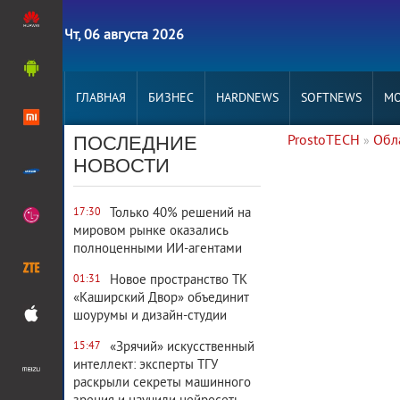
Чт, 06 августа 2026
ГЛАВНАЯ
БИЗНЕС
HARDNEWS
SOFTNEWS
MO
ПОСЛЕДНИЕ
ProstoTECH
Обл
»
7 451
0
НОВОСТИ
Только 40% решений на
17:30
мировом рынке оказались
полноценными ИИ-агентами
Новое пространство ТК
01:31
«Каширский Двор» объединит
шоурумы и дизайн-студии
«Зрячий» искусственный
15:47
интеллект: эксперты ТГУ
раскрыли секреты машинного