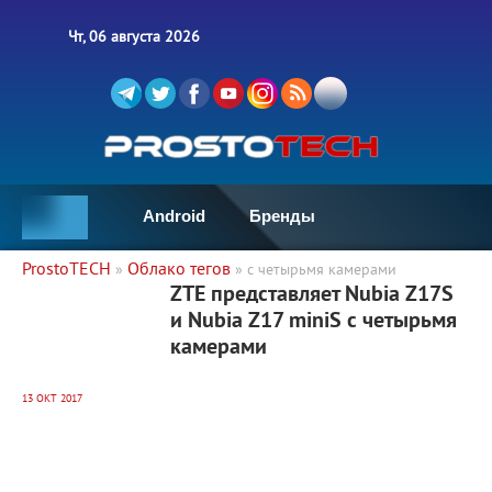
Чт, 06 августа 2026
Android
Бренды
ProstoTECH
Облако тегов
»
» с четырьмя камерами
6 023
0
ZTE представляет Nubia Z17S
и Nubia Z17 miniS с четырьмя
камерами
13 ОКТ 2017