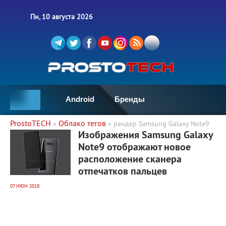
Пн, 10 августа 2026
Android
Бренды
ProstoTECH
Облако тегов
»
» рендер Samsung Galaxy Note9
3 197
0
Изображения Samsung Galaxy
Note9 отображают новое
расположение сканера
отпечатков пальцев
07 ИЮН 2018