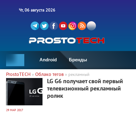
Чт, 06 августа 2026
Android
Бренды
ProstoTECH
Облако тегов
»
» рекламный
2 788
0
LG G6 получает свой первый
телевизионный рекламный
ролик
29 МАР 2017