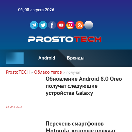
Сб, 08 августа 2026
Android
Бренды
ProstoTECH
Облако тегов
»
» получат
67 713
0
Обновление Android 8.0 Oreo
получат следующие
устройства Galaxy
02 ОКТ 2017
6 449
0
Перечень смартфонов
Motorola, которые получат