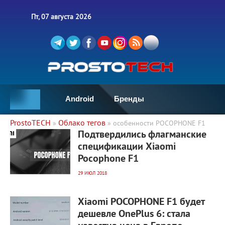
Пт, 07 августа 2026
Android
Бренды
ProstoTECH
Облако тегов
»
» особенности POCOPHONE F1
4 522
0
Подтвердились флагманские
спецификации Xiaomi
Pocophone F1
29 ИЮЛ 2018
7 149
0
Xiaomi POCOPHONE F1 будет
дешевле OnePlus 6: стала