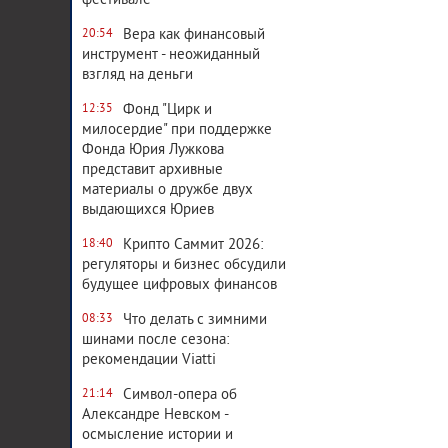
фестивале
Вера как финансовый
20:54
инструмент - неожиданный
взгляд на деньги
Фонд "Цирк и
12:35
милосердие" при поддержке
Фонда Юрия Лужкова
представит архивные
материалы о дружбе двух
выдающихся Юриев
Крипто Саммит 2026:
18:40
регуляторы и бизнес обсудили
будущее цифровых финансов
Что делать с зимними
08:33
шинами после сезона:
рекомендации Viatti
Символ-опера об
21:14
Александре Невском -
осмысление истории и