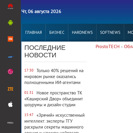
Чт, 06 августа 2026
ГЛАВНАЯ
БИЗНЕС
HARDNEWS
SOFTNEWS
MO
ПОСЛЕДНИЕ
ProstoTECH
Обл
»
10 002
0
НОВОСТИ
Только 40% решений на
17:30
мировом рынке оказались
полноценными ИИ-агентами
Новое пространство ТК
01:31
«Каширский Двор» объединит
шоурумы и дизайн-студии
«Зрячий» искусственный
15:47
интеллект: эксперты ТГУ
раскрыли секреты машинного