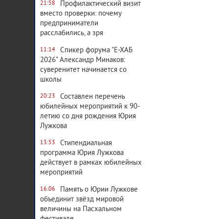
Профилактический визит
21:58
вместо проверки: почему
предприниматели
расслабились, а зря
Спикер форума "Е-ХАБ
11:14
2026" Александр Минаков:
суверенитет начинается со
школы
Составлен перечень
20:23
юбилейных мероприятий к 90-
летию со дня рождения Юрия
Лужкова
Стипендиальная
13:53
программа Юрия Лужкова
действует в рамках юбилейных
мероприятий
Память о Юрии Лужкове
16:06
объединит звёзд мировой
величины на Пасхальном