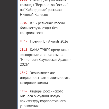
О молодых участниках
21:02
команды "Вертолетов России"
на "Кибердроме" рассказал
Николай Колесов
В 13 регионах России
12:02
большегрузы ездят без
контроля веса
Премия E+ Awards 2026
08:12
KAMA TYRES представил
18:18
экспортные инициативы на
"Иннопром. Саудовская Аравия -
2026"
Экономические
17:40
индикаторы: как анализировать
котировки золота
Лидеры российского
17:32
бизнеса обсудили новую
архитектуру корпоративного
управления