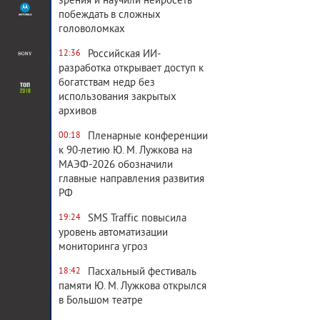
зрения и научили нейросеть
побеждать в сложных
головоломках
Российская ИИ-
12:36
разработка открывает доступ к
богатствам недр без
использования закрытых
архивов
Пленарные конференции
00:18
к 90-летию Ю. М. Лужкова на
МАЭФ-2026 обозначили
главные направления развития
РФ
SMS Traffic повысила
19:24
уровень автоматизации
мониторинга угроз
Пасхальный фестиваль
18:42
памяти Ю. М. Лужкова открылся
в Большом театре