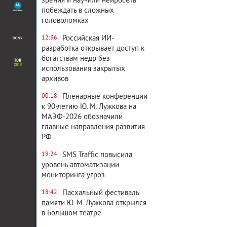
зрения и научили нейросеть
побеждать в сложных
головоломках
Российская ИИ-
12:36
разработка открывает доступ к
богатствам недр без
использования закрытых
архивов
Пленарные конференции
00:18
к 90-летию Ю. М. Лужкова на
МАЭФ-2026 обозначили
главные направления развития
РФ
SMS Traffic повысила
19:24
уровень автоматизации
мониторинга угроз
Пасхальный фестиваль
18:42
памяти Ю. М. Лужкова открылся
в Большом театре