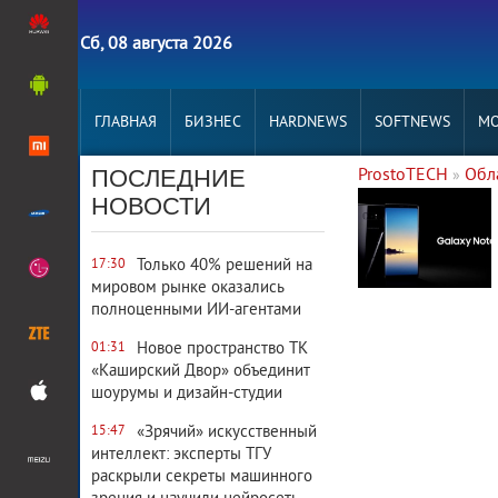
Сб, 08 августа 2026
ГЛАВНАЯ
БИЗНЕС
HARDNEWS
SOFTNEWS
MO
ПОСЛЕДНИЕ
ProstoTECH
Обл
»
5 442
0
НОВОСТИ
Только 40% решений на
17:30
мировом рынке оказались
полноценными ИИ-агентами
Новое пространство ТК
01:31
«Каширский Двор» объединит
шоурумы и дизайн-студии
«Зрячий» искусственный
15:47
интеллект: эксперты ТГУ
раскрыли секреты машинного