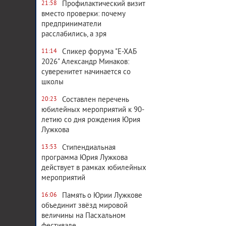
Профилактический визит
21:58
вместо проверки: почему
предприниматели
расслабились, а зря
Спикер форума "Е-ХАБ
11:14
2026" Александр Минаков:
суверенитет начинается со
школы
Составлен перечень
20:23
юбилейных мероприятий к 90-
летию со дня рождения Юрия
Лужкова
Стипендиальная
13:53
программа Юрия Лужкова
действует в рамках юбилейных
мероприятий
Память о Юрии Лужкове
16:06
объединит звёзд мировой
величины на Пасхальном