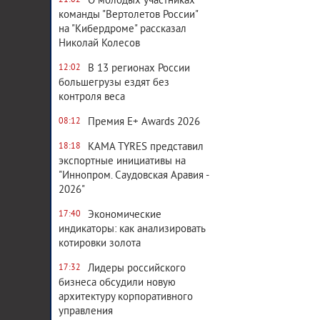
О молодых участниках
21:02
команды "Вертолетов России"
на "Кибердроме" рассказал
Николай Колесов
В 13 регионах России
12:02
большегрузы ездят без
контроля веса
Премия E+ Awards 2026
08:12
KAMA TYRES представил
18:18
экспортные инициативы на
"Иннопром. Саудовская Аравия -
2026"
Экономические
17:40
индикаторы: как анализировать
котировки золота
Лидеры российского
17:32
бизнеса обсудили новую
архитектуру корпоративного
управления