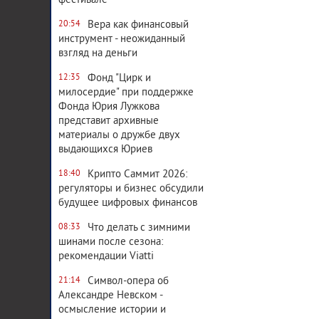
фестивале
Вера как финансовый
20:54
инструмент - неожиданный
взгляд на деньги
Фонд "Цирк и
12:35
милосердие" при поддержке
Фонда Юрия Лужкова
представит архивные
материалы о дружбе двух
выдающихся Юриев
Крипто Саммит 2026:
18:40
регуляторы и бизнес обсудили
будущее цифровых финансов
Что делать с зимними
08:33
шинами после сезона:
рекомендации Viatti
Символ-опера об
21:14
Александре Невском -
осмысление истории и