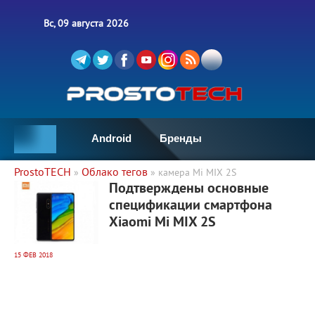
Вс, 09 августа 2026
Android
Бренды
ProstoTECH
Облако тегов
»
» камера Mi MIX 2S
3 577
0
Подтверждены основные
спецификации смартфона
Xiaomi Mi MIX 2S
15 ФЕВ 2018