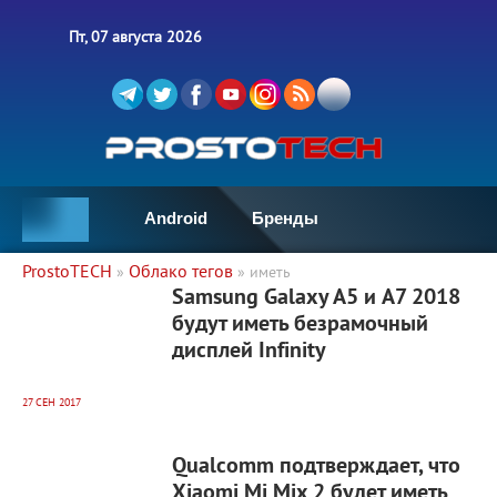
Пт, 07 августа 2026
Android
Бренды
ProstoTECH
Облако тегов
»
» иметь
9 323
0
Samsung Galaxy A5 и A7 2018
будут иметь безрамочный
дисплей Infinity
27 СЕН 2017
4 503
0
Qualcomm подтверждает, что
Xiaomi Mi Mix 2 будет иметь