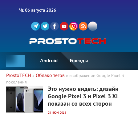
Чт, 06 августа 2026
Android
Бренды
ProstoTECH
Облако тегов
»
» изображение Google Pixel 3
поколения
4 513
0
Это нужно видеть: дизайн
Google Pixel 3 и Pixel 3 XL
показан со всех сторон
28 ИЮН 2018