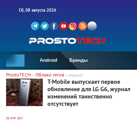
Сб, 08 августа 2026
Android
Бренды
ProstoTECH
Облако тегов
»
» журнал
8 983
0
T-Mobile выпускает первое
обновление для LG G6, журнал
изменений таинственно
отсутствует
03 АПР 2017