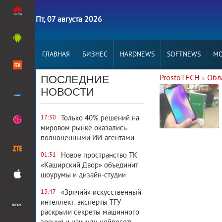
Пт, 07 августа 2026
ГЛАВНАЯ
БИЗНЕС
HARDNEWS
SOFTNEWS
MO
ПОСЛЕДНИЕ
ProstoTECH
Обл
»
4 830
0
НОВОСТИ
Только 40% решений на
17:30
мировом рынке оказались
полноценными ИИ-агентами
Новое пространство ТК
01:31
«Каширский Двор» объединит
шоурумы и дизайн-студии
«Зрячий» искусственный
15:47
интеллект: эксперты ТГУ
раскрыли секреты машинного