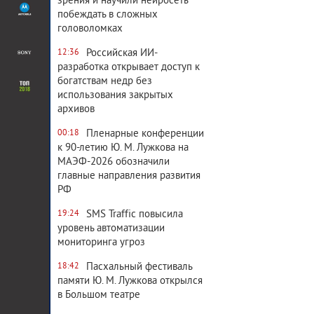
зрения и научили нейросеть
побеждать в сложных
головоломках
Российская ИИ-
12:36
разработка открывает доступ к
богатствам недр без
использования закрытых
архивов
Пленарные конференции
00:18
к 90-летию Ю. М. Лужкова на
МАЭФ-2026 обозначили
главные направления развития
РФ
SMS Traffic повысила
19:24
уровень автоматизации
мониторинга угроз
Пасхальный фестиваль
18:42
памяти Ю. М. Лужкова открылся
в Большом театре