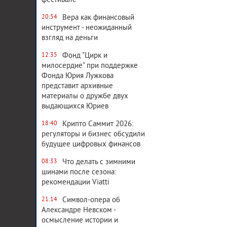
фестивале
Вера как финансовый
20:54
инструмент - неожиданный
взгляд на деньги
Фонд "Цирк и
12:35
милосердие" при поддержке
Фонда Юрия Лужкова
представит архивные
материалы о дружбе двух
выдающихся Юриев
Крипто Саммит 2026:
18:40
регуляторы и бизнес обсудили
будущее цифровых финансов
Что делать с зимними
08:33
шинами после сезона:
рекомендации Viatti
Символ-опера об
21:14
Александре Невском -
осмысление истории и