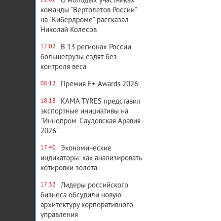
О молодых участниках
21:02
команды "Вертолетов России"
на "Кибердроме" рассказал
Николай Колесов
В 13 регионах России
12:02
большегрузы ездят без
контроля веса
Премия E+ Awards 2026
08:12
KAMA TYRES представил
18:18
экспортные инициативы на
"Иннопром. Саудовская Аравия -
2026"
Экономические
17:40
индикаторы: как анализировать
котировки золота
Лидеры российского
17:32
бизнеса обсудили новую
архитектуру корпоративного
управления