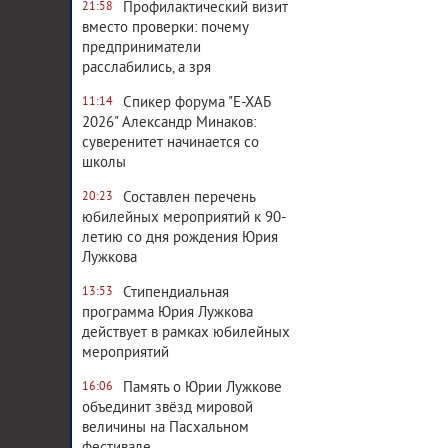
Профилактический визит
21:58
вместо проверки: почему
предприниматели
расслабились, а зря
Спикер форума "Е-ХАБ
11:14
2026" Александр Минаков:
суверенитет начинается со
школы
Составлен перечень
20:23
юбилейных мероприятий к 90-
летию со дня рождения Юрия
Лужкова
Стипендиальная
13:53
программа Юрия Лужкова
действует в рамках юбилейных
мероприятий
Память о Юрии Лужкове
16:06
объединит звёзд мировой
величины на Пасхальном