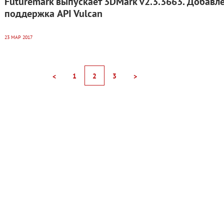
Futuremark выпускает 3DMark v2.3.3663. Добавл
поддержка API Vulcan
23 МАР 2017
1
2
3
<
>