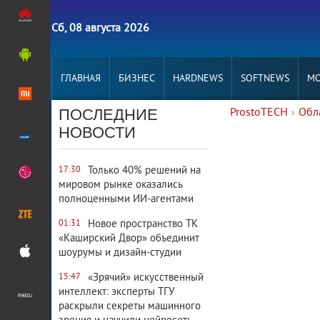
Сб, 08 августа 2026
ГЛАВНАЯ
БИЗНЕС
HARDNEWS
SOFTNEWS
MO
ПОСЛЕДНИЕ
ProstoTECH
Обл
»
19 603
0
НОВОСТИ
Только 40% решений на
17:30
мировом рынке оказались
полноценными ИИ-агентами
5 762
0
Новое пространство ТК
01:31
«Каширский Двор» объединит
шоурумы и дизайн-студии
«Зрячий» искусственный
15:47
интеллект: эксперты ТГУ
10 778
0
раскрыли секреты машинного