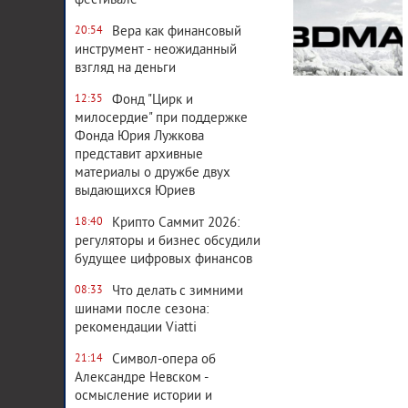
фестивале
Вера как финансовый
20:54
инструмент - неожиданный
взгляд на деньги
Фонд "Цирк и
12:35
милосердие" при поддержке
Фонда Юрия Лужкова
представит архивные
материалы о дружбе двух
выдающихся Юриев
Крипто Саммит 2026:
18:40
регуляторы и бизнес обсудили
будущее цифровых финансов
Что делать с зимними
08:33
шинами после сезона:
рекомендации Viatti
Символ-опера об
21:14
Александре Невском -
осмысление истории и