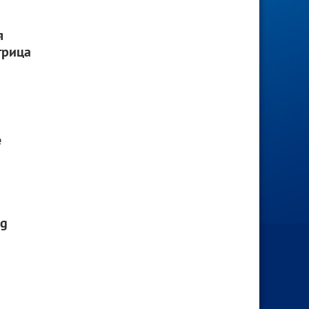
я
трица
e
ng