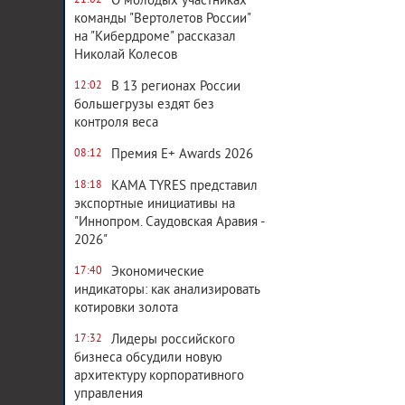
О молодых участниках
21:02
команды "Вертолетов России"
на "Кибердроме" рассказал
Николай Колесов
В 13 регионах России
12:02
большегрузы ездят без
контроля веса
Премия E+ Awards 2026
08:12
KAMA TYRES представил
18:18
экспортные инициативы на
"Иннопром. Саудовская Аравия -
2026"
Экономические
17:40
индикаторы: как анализировать
котировки золота
Лидеры российского
17:32
бизнеса обсудили новую
архитектуру корпоративного
управления