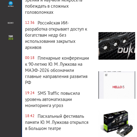
зрения и научили нейросеть
побеждать в сложных
головоломках
Российская ИИ-
12:36
разработка открывает доступ к
4 152
0
богатствам недр без
использования закрытых
архивов
Пленарные конференции
00:18
к 90-летию Ю. М. Лужкова на
5 706
0
МАЭФ-2026 обозначили
главные направления развития
РФ
SMS Traffic повысила
19:24
уровень автоматизации
мониторинга угроз
3 899
0
Пасхальный фестиваль
18:42
памяти Ю. М. Лужкова открылся
в Большом театре