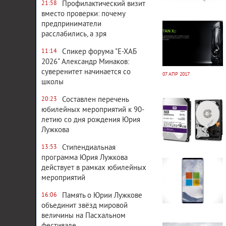
Профилактический визит
21:58
вместо проверки: почему
3 124
0
предприниматели
расслабились, а зря
Спикер форума "Е-ХАБ
11:14
2026" Александр Минаков:
суверенитет начинается со
07 АПР 2017
школы
2 617
0
Составлен перечень
20:23
юбилейных мероприятий к 90-
летию со дня рождения Юрия
Лужкова
Стипендиальная
13:53
2 998
0
программа Юрия Лужкова
действует в рамках юбилейных
мероприятий
Память о Юрии Лужкове
16:06
объединит звёзд мировой
величины на Пасхальном
2 835
0