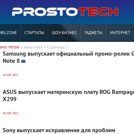
BILZONE
СТАРТАПЫ
ШОУ-БИЗНЕС
ГАДЖЕТЫ
ИНТЕРНЕТ
ако тегов
» выпускает » Страница 2
Samsung выпускает официальный промо-ролик G
Note 8
14 АВГ 2017
ASUS выпускает материнскую плату ROG Rampag
X299
05 АВГ 2017
Sony выпускает исправление для проблем