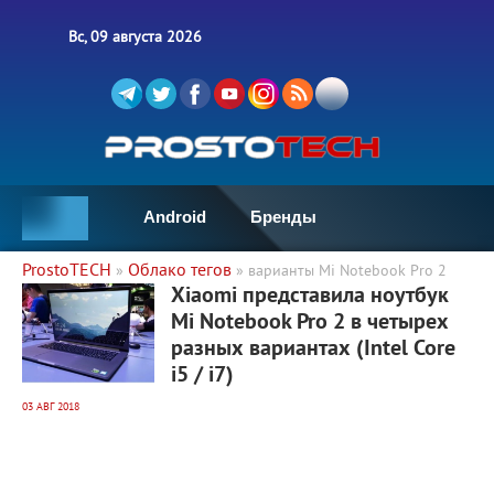
Вс, 09 августа 2026
Android
Бренды
ProstoTECH
Облако тегов
»
» варианты Mi Notebook Pro 2
3 578
0
Xiaomi представила ноутбук
Mi Notebook Pro 2 в четырех
разных вариантах (Intel Core
i5 / i7)
03 АВГ 2018