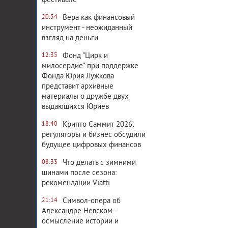
фестивале
Вера как финансовый
20:54
инструмент - неожиданный
взгляд на деньги
Фонд "Цирк и
12:35
милосердие" при поддержке
Фонда Юрия Лужкова
представит архивные
материалы о дружбе двух
выдающихся Юриев
Крипто Саммит 2026:
18:40
регуляторы и бизнес обсудили
будущее цифровых финансов
Что делать с зимними
08:33
шинами после сезона:
рекомендации Viatti
Символ-опера об
21:14
Александре Невском -
осмысление истории и