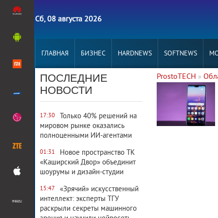
Сб, 08 августа 2026
ГЛАВНАЯ
БИЗНЕС
HARDNEWS
SOFTNEWS
MO
ПОСЛЕДНИЕ
ProstoTECH
Обл
»
9 994
0
НОВОСТИ
Только 40% решений на
17:30
мировом рынке оказались
полноценными ИИ-агентами
Новое пространство ТК
01:31
«Каширский Двор» объединит
шоурумы и дизайн-студии
«Зрячий» искусственный
15:47
интеллект: эксперты ТГУ
раскрыли секреты машинного