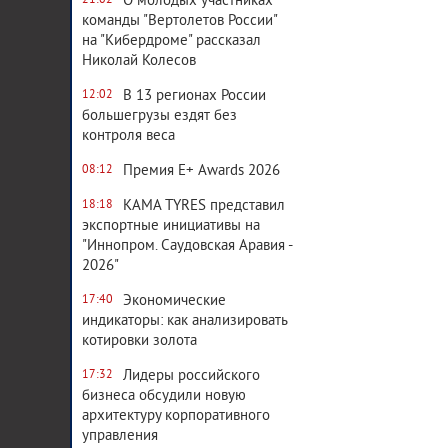
О молодых участниках
21:02
команды "Вертолетов России"
на "Кибердроме" рассказал
Николай Колесов
В 13 регионах России
12:02
большегрузы ездят без
контроля веса
Премия E+ Awards 2026
08:12
KAMA TYRES представил
18:18
экспортные инициативы на
"Иннопром. Саудовская Аравия -
2026"
Экономические
17:40
индикаторы: как анализировать
котировки золота
Лидеры российского
17:32
бизнеса обсудили новую
архитектуру корпоративного
управления