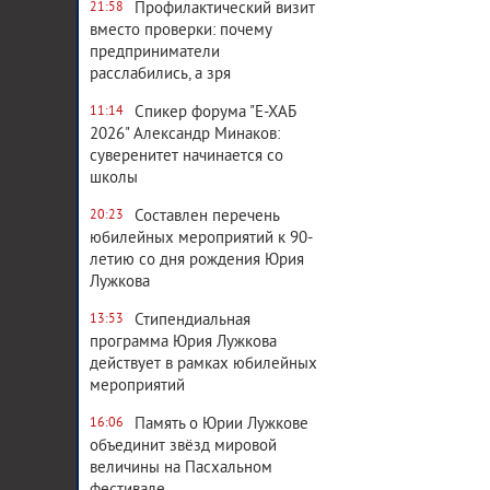
Профилактический визит
21:58
вместо проверки: почему
предприниматели
расслабились, а зря
Спикер форума "Е-ХАБ
11:14
2026" Александр Минаков:
суверенитет начинается со
школы
Составлен перечень
20:23
юбилейных мероприятий к 90-
летию со дня рождения Юрия
Лужкова
Стипендиальная
13:53
программа Юрия Лужкова
действует в рамках юбилейных
мероприятий
Память о Юрии Лужкове
16:06
объединит звёзд мировой
величины на Пасхальном