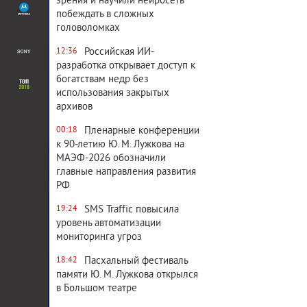
зрения и научили нейросеть
побеждать в сложных
головоломках
Российская ИИ-
12:36
разработка открывает доступ к
богатствам недр без
использования закрытых
архивов
Пленарные конференции
00:18
к 90-летию Ю. М. Лужкова на
МАЭФ-2026 обозначили
главные направления развития
РФ
SMS Traffic повысила
19:24
уровень автоматизации
мониторинга угроз
Пасхальный фестиваль
18:42
памяти Ю. М. Лужкова открылся
в Большом театре