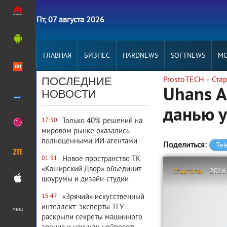
Пт, 07 августа 2026
ГЛАВНАЯ
БИЗНЕС
HARDNEWS
SOFTNEWS
MO
ПОСЛЕДНИЕ
ProstoTECH
Ста
»
Uhans A
НОВОСТИ
данью у
Только 40% решений на
17:30
мировом рынке оказались
полноценными ИИ-агентами
Поделиться:
Новое пространство ТК
01:31
«Каширский Двор» объединит
Стартапы
2016
шоурумы и дизайн-студии
«Зрячий» искусственный
15:47
интеллект: эксперты ТГУ
раскрыли секреты машинного