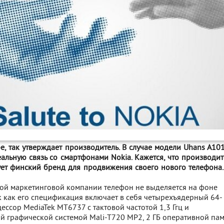
е, так утверждает производитель. В случае модели Uhans A10
альную связь со смартфонами Nokia. Кажется, что производит
ует финский бренд для продвижения своего нового телефона
ой маркетинговой компании телефон не выделяется на фоне
к как его спецификация включает в себя четырехъядерный 64-
ссор MediaTek MT6737 с тактовой частотой 1,3 Ггц и
 графической системой Mali-T720 MP2, 2 ГБ оперативной памя