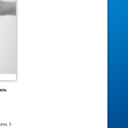
1
ель
.
ти, 5-