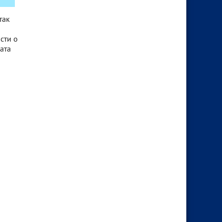
так
сти о
ата