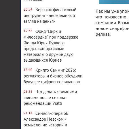
фестивале
Вера как финансовый
20:54
Как мы уже упом
инструмент - неожиданный
что неизвестно,
взгляд на деньги
компании. Возмо
новом смартфоне
Фонд "Цирк и
12:35
релиза.
милосердие" при поддержке
Фонда Юрия Лужкова
представит архивные
материалы о дружбе двух
выдающихся Юриев
Крипто Саммит 2026:
18:40
регуляторы и бизнес обсудили
будущее цифровых финансов
Что делать с зимними
08:33
шинами после сезона:
рекомендации Viatti
Символ-опера об
21:14
Александре Невском -
Система комментирования
осмысление истории и