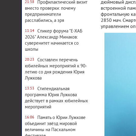
дюймовый диспле
Профилактический визит
21:58
встроенной памя
вместо проверки: почему
фронтальную ка
предприниматели
2850 мач. Смарт
расслабились, а зря
управлением оп
Спикер форума "Е-ХАБ
11:14
2026" Александр Минаков:
суверенитет начинается со
школы
Составлен перечень
20:23
юбилейных мероприятий к 90-
летию со дня рождения Юрия
Лужкова
Стипендиальная
13:53
программа Юрия Лужкова
действует в рамках юбилейных
мероприятий
Память о Юрии Лужкове
16:06
объединит звёзд мировой
величины на Пасхальном