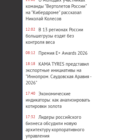
О молодых участниках
21:02
команды "Вертолетов России"
на "Кибердроме" рассказал
Николай Колесов
В 13 регионах России
12:02
большегрузы ездят без
контроля веса
Премия E+ Awards 2026
08:12
KAMA TYRES представил
18:18
экспортные инициативы на
"Иннопром. Саудовская Аравия -
2026"
Экономические
17:40
индикаторы: как анализировать
котировки золота
Лидеры российского
17:32
бизнеса обсудили новую
архитектуру корпоративного
управления