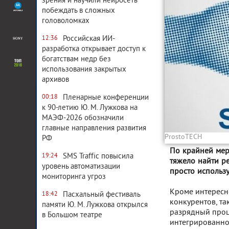
зрения и научили нейросеть
побеждать в сложных
головоломках
Российская ИИ-
12:36
разработка открывает доступ к
богатствам недр без
использования закрытых
архивов
Пленарные конференции
00:18
к 90-летию Ю. М. Лужкова на
МАЭФ-2026 обозначили
главные направления развития
ProstoTECH
РФ
По крайней мер
SMS Traffic повысила
19:24
тяжело найти ре
уровень автоматизации
просто использ
мониторинга угроз
Кроме интересн
Пасхальный фестиваль
18:42
конкурентов, та
памяти Ю. М. Лужкова открылся
разрядный проце
в Большом театре
интегрированной