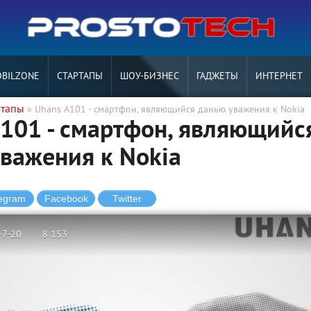
BILZONE
СТАРТАПЫ
ШОУ-БИЗНЕС
ГАДЖЕТЫ
ИНТЕРНЕТ
ртапы
» Uhans A101 - смартфон, являющийся данью уважения к Nokia
101 - смартфон, являющийс
важения к Nokia
-7-20
8 153