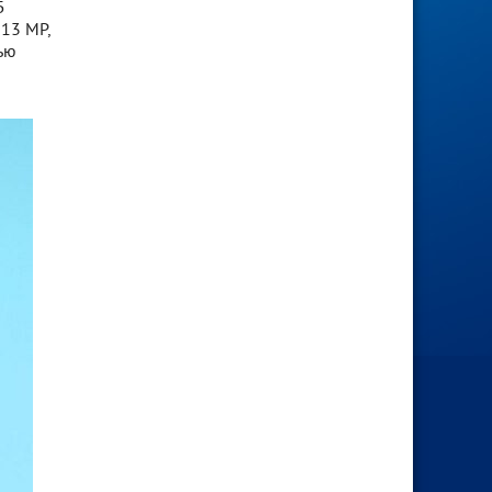
Б
 13 MP,
тью