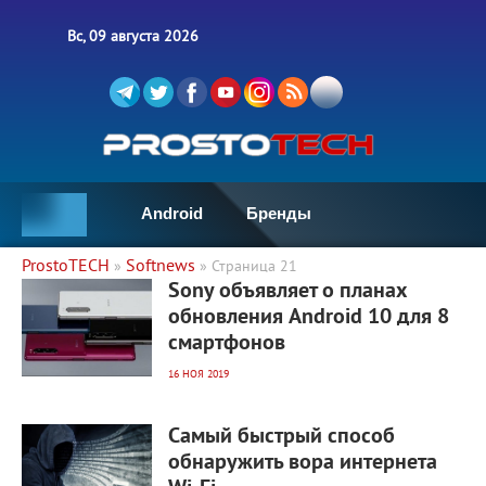
Вс, 09 августа 2026
Android
Бренды
ProstoTECH
Softnews
»
» Страница 21
2 097
0
Sony объявляет о планах
обновления Android 10 для 8
смартфонов
16 НОЯ 2019
3 099
0
Самый быстрый способ
обнаружить вора интернета