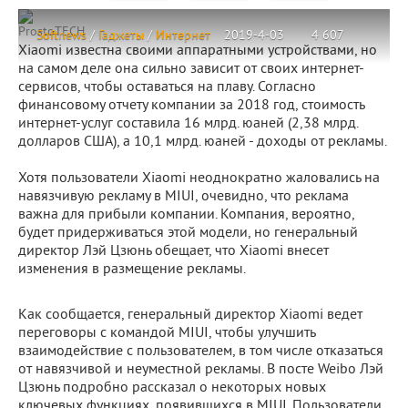
ProstoTECH
Softnews
/
Гаджеты
/
Интернет
2019-4-03
4 607
Xiaomi известна своими аппаратными устройствами, но
на самом деле она сильно зависит от своих интернет-
сервисов, чтобы оставаться на плаву. Согласно
финансовому отчету компании за 2018 год, стоимость
интернет-услуг составила 16 млрд. юаней (2,38 млрд.
долларов США), а 10,1 млрд. юаней - доходы от рекламы.
Хотя пользователи Xiaomi неоднократно жаловались на
навязчивую рекламу в MIUI, очевидно, что реклама
важна для прибыли компании. Компания, вероятно,
будет придерживаться этой модели, но генеральный
директор Лэй Цзюнь обещает, что Xiaomi внесет
изменения в размещение рекламы.
Как сообщается, генеральный директор Xiaomi ведет
переговоры с командой MIUI, чтобы улучшить
взаимодействие с пользователем, в том числе отказаться
от навязчивой и неуместной рекламы. В посте Weibo Лэй
Цзюнь подробно рассказал о некоторых новых
ключевых функциях, появившихся в MIUI. Пользователи