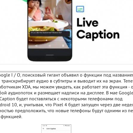
ogle I / O, поисковый гигант объявил о функции под название
я транскрибирует аудио в субтитры и выводит их на экран. Тепе
ботчикам XDA, мы можем увидеть, как работает эта функция - 
бой аудиопоток и размещает надписи на дисплее. В мае Googl
e Caption будет поставляться с некоторыми телефонами под
oid 10, и, учитывая, что Pixel 4 будет запущен через две неде
ностью предположить, что новые телефоны будут одними из п
й функцией.