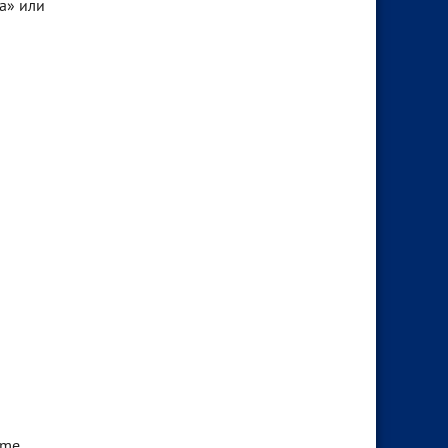
а» или
ime