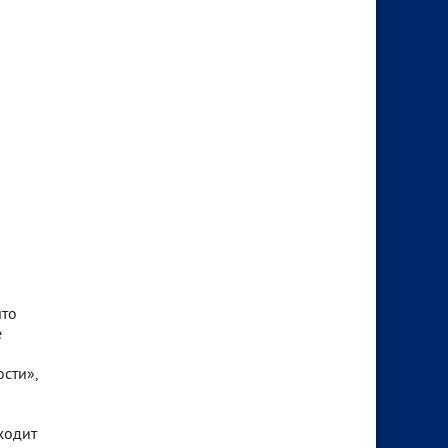
что
е
сти»,
ходит