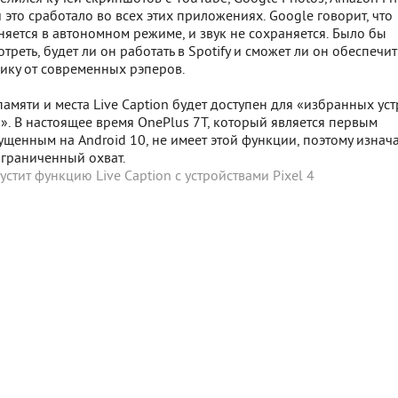
 и это сработало во всех этих приложениях. Google говорит, что
яется в автономном режиме, и звук не сохраняется. Было бы
треть, будет ли он работать в Spotify и сможет ли он обеспечит
ику от современных рэперов.
памяти и места Live Caption будет доступен для «избранных ус
». В настоящее время OnePlus 7T, который является первым
щенным на Android 10, не имеет этой функции, поэтому изнач
ограниченный охват.
устит функцию Live Caption с устройствами Pixel 4