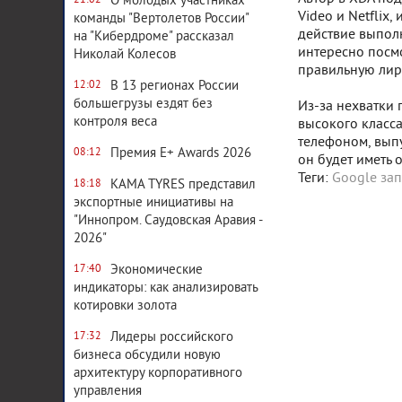
О молодых участниках
21:02
Video и Netflix,
команды "Вертолетов России"
действие выполн
на "Кибердроме" рассказал
интересно посмо
Николай Колесов
правильную лир
В 13 регионах России
12:02
большегрузы ездят без
Из-за нехватки 
контроля веса
высокого класса
телефоном, выпу
Премия E+ Awards 2026
08:12
он будет иметь 
Теги:
Google зап
KAMA TYRES представил
18:18
экспортные инициативы на
"Иннопром. Саудовская Аравия -
2026"
Экономические
17:40
индикаторы: как анализировать
котировки золота
Лидеры российского
17:32
бизнеса обсудили новую
архитектуру корпоративного
управления