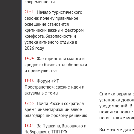
современности
Начало туристического
21:41
сезона: почему правильное
освещение становится
критически важным фактором
комфорта, безопасности и
успеха активного отдыха в
2026 году
Факторинг для малого и
14:04
среднего бизнеса: особенности
и преимущества
Форум «ИТ
19:16
Пространство»: свежие идеи и
актуальные темы
Снимки экрана с
установка довол
Почта России сократила
12:53
уведомлений. В 
время инвентаризации вдвое
появятся новые
благодаря цифровому решению
но вы также мож
За Пушкина, Высоцкого и
18:14
Вы можете даже 
Чебурашку: в ТПП РФ