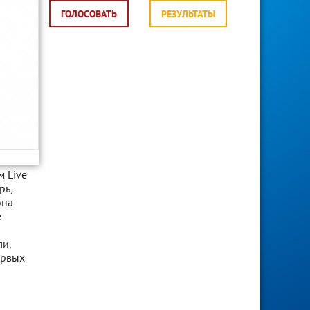
ГОЛОСОВАТЬ
РЕЗУЛЬТАТЫ
м Live
рь,
она
e
ли,
ервых