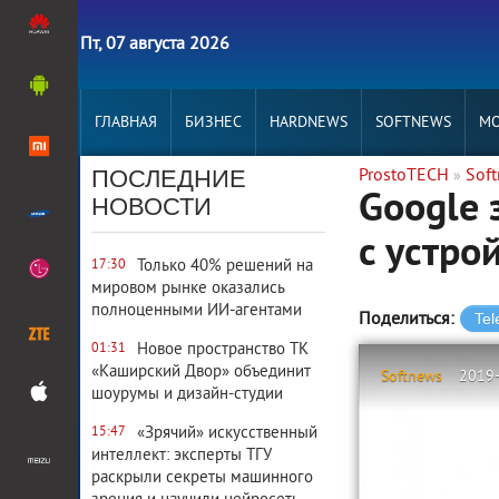
Пт, 07 августа 2026
ГЛАВНАЯ
БИЗНЕС
HARDNEWS
SOFTNEWS
MO
ПОСЛЕДНИЕ
ProstoTECH
Sof
»
Google 
НОВОСТИ
с устро
Только 40% решений на
17:30
мировом рынке оказались
полноценными ИИ-агентами
Поделиться:
Новое пространство ТК
01:31
«Каширский Двор» объединит
Softnews
2019
шоурумы и дизайн-студии
«Зрячий» искусственный
15:47
интеллект: эксперты ТГУ
раскрыли секреты машинного