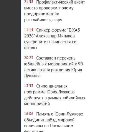
Профилактический визит
21:58
вместо проверки: почему
предприниматели
расслабились, а зря
Спикер форума "Е-ХАБ
11:14
2026" Александр Минаков:
суверенитет начинается со
школы
Составлен перечень
20:23
юбилейных мероприятий к 90-
летию со дня рождения Юрия
Лужкова
Стипендиальная
13:53
программа Юрия Лужкова
действует в рамках юбилейных
мероприятий
Память о Юрии Лужкове
16:06
объединит звёзд мировой
величины на Пасхальном