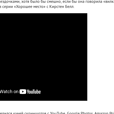
вездочками, хотя было бы смешно, если бы она говорила «вилк
в серии «Хорошее место» с Кирстен Белл.
елился кучей скриншотов с YouTube, Google Photos, Amazon Pr