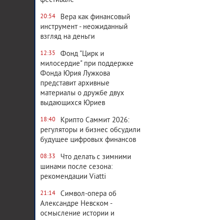
фестивале
Вера как финансовый
20:54
инструмент - неожиданный
взгляд на деньги
Фонд "Цирк и
12:35
милосердие" при поддержке
Фонда Юрия Лужкова
представит архивные
материалы о дружбе двух
выдающихся Юриев
Крипто Саммит 2026:
18:40
регуляторы и бизнес обсудили
будущее цифровых финансов
Что делать с зимними
08:33
шинами после сезона:
рекомендации Viatti
Символ-опера об
21:14
Александре Невском -
осмысление истории и