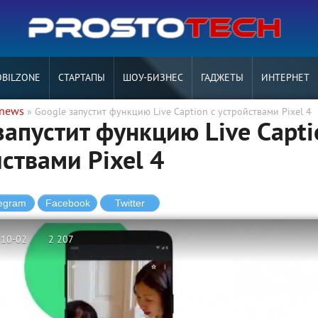
BILZONE
СТАРТАПЫ
ШОУ-БИЗНЕС
ГАДЖЕТЫ
ИНТЕРНЕТ
tnews
» Google запустит функцию Live Caption с устройствами Pixel 4
запустит функцию Live Capti
йствами Pixel 4
-10-02
2 207