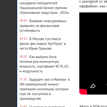
с цензурой со з
наградили победителей
«фуфайка», как 
Национальной бизнес-премии
«Креативные индустрии - 2026»
Влияние повседневных
19:55
привычек на финансовую
устойчивость
В Москве состоялся
14:12
финал фестиваля "АртПром" в
честь Юрия Лужкова
Как выбрать блок
18:52
питания для компьютера:
мощность, сертификат 80 PLUS
и модульность
Будущее уже в Манеже: в
17:21
ИИ-примерочной можно
примерить коллекции, которые
еще не поступили в
производство
Автор в XDA под