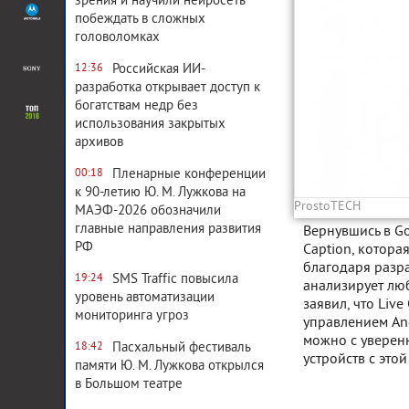
зрения и научили нейросеть
побеждать в сложных
головоломках
Российская ИИ-
12:36
разработка открывает доступ к
богатствам недр без
использования закрытых
архивов
Пленарные конференции
00:18
к 90-летию Ю. М. Лужкова на
ProstoTECH
МАЭФ-2026 обозначили
главные направления развития
Вернувшись в Go
РФ
Caption, котора
благодаря разра
SMS Traffic повысила
19:24
анализирует лю
уровень автоматизации
заявил, что Liv
мониторинга угроз
управлением Andr
можно с уверен
Пасхальный фестиваль
18:42
устройств с это
памяти Ю. М. Лужкова открылся
в Большом театре