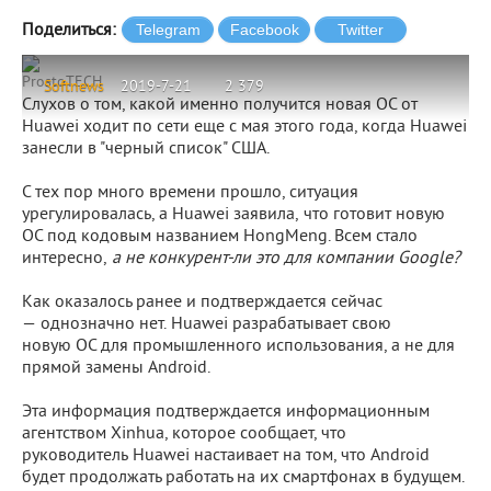
Поделиться:
ProstoTECH
Softnews
2019-7-21
2 379
Слухов о том, какой именно получится новая ОС от
Huawei ходит по сети еще с мая этого года, когда Huawei
занесли в "черный список" США.
С тех пор много времени прошло, ситуация
урегулировалась, а Huawei заявила, что готовит новую
ОС под кодовым названием HongMeng. Всем стало
интересно,
а не конкурент-ли это для компании Google?
Как оказалось ранее и подтверждается сейчас
— однозначно нет. Huawei разрабатывает свою
новую ОС для промышленного использования, а не для
прямой замены Android.
Эта информация подтверждается информационным
агентством Xinhua, которое сообщает, что
руководитель Huawei настаивает на том, что Android
будет продолжать работать на их смартфонах в будущем.