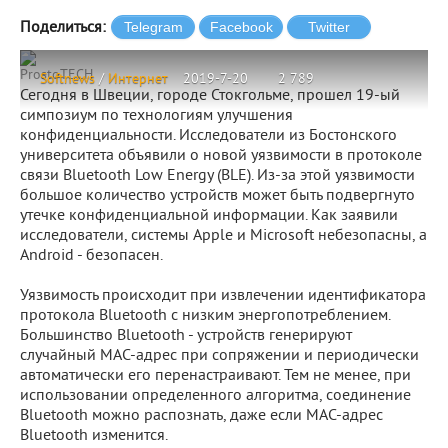
Поделиться:
ProstoTECH
Softnews
/
Интернет
2019-7-20
2 789
Сегодня в Швеции, городе Стокгольме, прошел 19-ый
симпозиум по технологиям улучшения
конфиденциальности. Исследователи из Бостонского
университета объявили о новой уязвимости в протоколе
связи Bluetooth Low Energy (BLE). Из-за этой уязвимости
большое количество устройств может быть подвергнуто
утечке конфиденциальной информации. Как заявили
исследователи, системы Apple и Microsoft небезопасны, а
Android - безопасен.
Уязвимость происходит при извлечении идентификатора
протокола Bluetooth с низким энергопотреблением.
Большинство Bluetooth - устройств генерируют
случайный MAC-адрес при сопряжении и периодически
автоматически его перенастраивают. Тем не менее, при
использовании определенного алгоритма, соединение
Bluetooth можно распознать, даже если MAC-адрес
Bluetooth изменится.