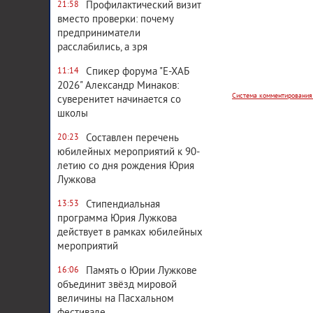
Профилактический визит
21:58
вместо проверки: почему
предприниматели
Система комментирования
расслабились, а зря
Спикер форума "Е-ХАБ
11:14
2026" Александр Минаков:
суверенитет начинается со
школы
Составлен перечень
20:23
юбилейных мероприятий к 90-
летию со дня рождения Юрия
Лужкова
Стипендиальная
13:53
программа Юрия Лужкова
действует в рамках юбилейных
мероприятий
Память о Юрии Лужкове
16:06
объединит звёзд мировой
величины на Пасхальном