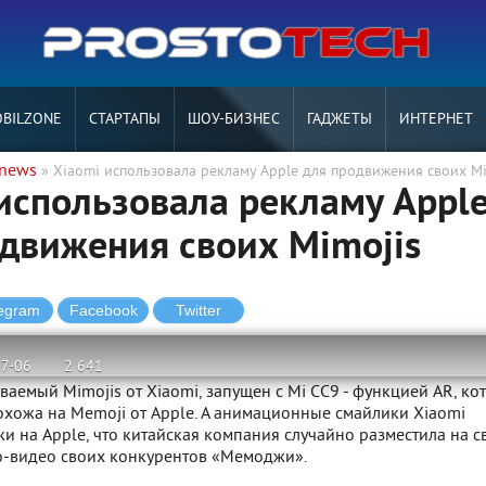
BILZONE
СТАРТАПЫ
ШОУ-БИЗНЕС
ГАДЖЕТЫ
ИНТЕРНЕТ
tnews
» Xiaomi использовала рекламу Apple для продвижения своих Mi
использовала рекламу Appl
движения своих Mimojis
-7-06
2 641
ваемый Mimojis от Xiaomi, запущен с Mi CC9 - функцией AR, ко
охожа на Memoji от Apple. А анимационные смайлики Xiaomi
и на Apple, что китайская компания случайно разместила на с
о-видео своих конкурентов «Мемоджи».