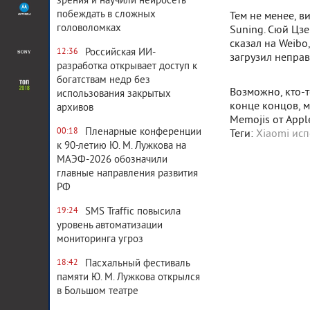
зрения и научили нейросеть
побеждать в сложных
Тем не менее, в
головоломках
Suning. Сюй Цз
сказал на Weibo
Российская ИИ-
12:36
загрузил неправ
разработка открывает доступ к
богатствам недр без
Возможно, кто-т
использования закрытых
конце концов, м
архивов
Memojis от Apple
Пленарные конференции
00:18
Теги:
Xiaomi исп
к 90-летию Ю. М. Лужкова на
МАЭФ-2026 обозначили
главные направления развития
РФ
SMS Traffic повысила
19:24
уровень автоматизации
мониторинга угроз
Пасхальный фестиваль
18:42
памяти Ю. М. Лужкова открылся
в Большом театре