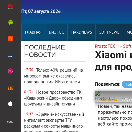
Пт, 07 августа 2026
ГЛАВНАЯ
БИЗНЕС
HARDNEWS
SOFTNEWS
MO
ПОСЛЕДНИЕ
ProstoTECH
Sof
»
Xiaomi 
НОВОСТИ
для про
Только 40% решений на
17:30
мировом рынке оказались
полноценными ИИ-агентами
Поделиться:
Новое пространство ТК
01:31
«Каширский Двор» объединит
ProstoTECH
Softnews
2019
шоурумы и дизайн-студии
Новый, так назы
поразительно п
«Зрячий» искусственный
15:47
настолько похож
интеллект: эксперты ТГУ
веб-сайте пром
раскрыли секреты машинного