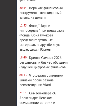
фестивале
Вера как финансовый
20:54
инструмент - неожиданный
взгляд на деньги
Фонд "Цирк и
12:35
милосердие" при поддержке
Фонда Юрия Лужкова
представит архивные
материалы о дружбе двух
выдающихся Юриев
Крипто Саммит 2026:
18:40
регуляторы и бизнес обсудили
будущее цифровых финансов
Что делать с зимними
08:33
шинами после сезона:
рекомендации Viatti
Символ-опера об
21:14
Александре Невском -
осмысление истории и