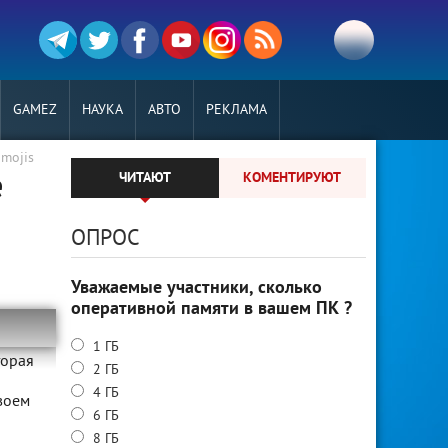
GAMEZ
НАУКА
АВТО
РЕКЛАМА
mojis
e
ЧИТАЮТ
КОМЕНТИРУЮТ
ОПРОС
Уважаемые участники, сколько
оперативной памяти в вашем ПК ?
1 ГБ
торая
2 ГБ
4 ГБ
воем
6 ГБ
8 ГБ