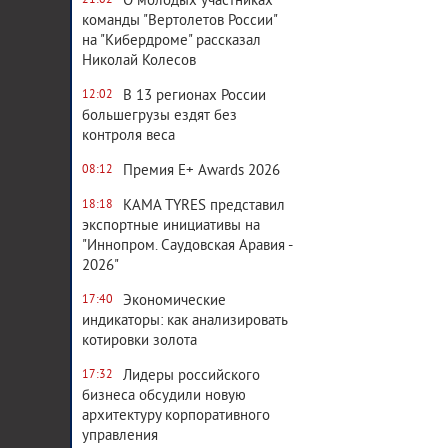
О молодых участниках
21:02
команды "Вертолетов России"
на "Кибердроме" рассказал
Николай Колесов
В 13 регионах России
12:02
большегрузы ездят без
контроля веса
Премия E+ Awards 2026
08:12
KAMA TYRES представил
18:18
экспортные инициативы на
"Иннопром. Саудовская Аравия -
2026"
Экономические
17:40
индикаторы: как анализировать
котировки золота
Лидеры российского
17:32
бизнеса обсудили новую
архитектуру корпоративного
управления