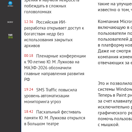
зрения и научили нейросеть
такие на улучше
побеждать в сложных
известно о том
головоломках
Компания Micro
Российская ИИ-
12:36
включающую в с
разработка открывает доступ к
пользователи п
богатствам недр без
пользователей 
использования закрытых
в платформу нов
архивов
Даже не смотря 
Пленарные конференции
00:18
компания измен
к 90-летию Ю. М. Лужкова на
отвечающих за е
МАЭФ-2026 обозначили
главные направления развития
РФ
Это и позволил
системы Windows
SMS Traffic повысила
19:24
Теперь в Paint 
уровень автоматизации
за счет клавиат
мониторинга угроз
исключительно р
Пасхальный фестиваль
18:42
графического ре
памяти Ю. М. Лужкова открылся
помочь пользов
в Большом театре
с мышкой.