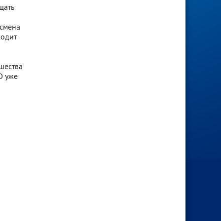
щать
 смена
ходит
шества
О уже