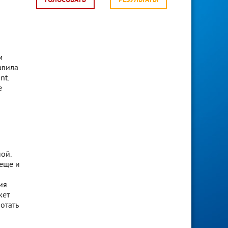
ГОЛОСОВАТЬ
РЕЗУЛЬТАТЫ
м
авила
nt.
е
ой.
 еще и
ия
жет
отать