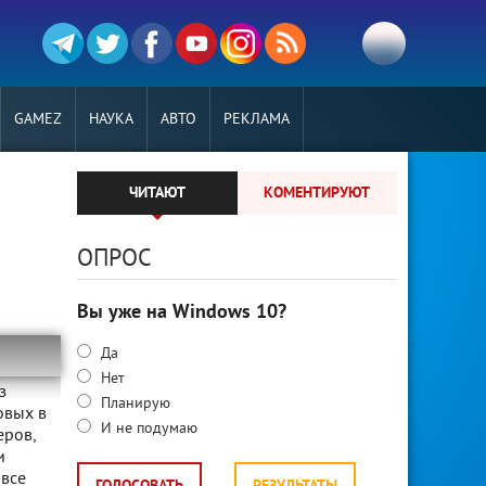
GAMEZ
НАУКА
АВТО
РЕКЛАМА
ЧИТАЮТ
КОМЕНТИРУЮТ
ОПРОС
Вы уже на Windows 10?
Да
Нет
з
Планирую
овых в
И не подумаю
еров,
и
 все