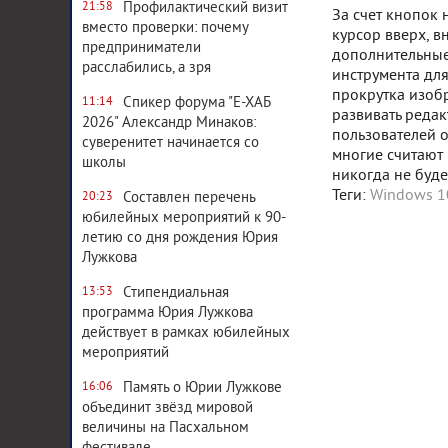
Профилактический визит
21:58
За счет кнопок 
вместо проверки: почему
курсор вверх, в
предприниматели
дополнительные
расслабились, а зря
инструмента для
прокрутка изобр
Спикер форума "Е-ХАБ
11:14
развивать редак
2026" Александр Минаков:
пользователей 
суверенитет начинается со
многие считают 
школы
никогда не буде
Теги:
Windows 1
Составлен перечень
20:23
юбилейных мероприятий к 90-
летию со дня рождения Юрия
Лужкова
Стипендиальная
13:53
программа Юрия Лужкова
действует в рамках юбилейных
мероприятий
Память о Юрии Лужкове
16:06
объединит звёзд мировой
величины на Пасхальном