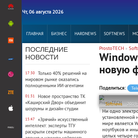
Чт, 06 августа 2026
ГЛАВНАЯ
БИЗНЕС
HARDNEWS
SOFTNEWS
MO
ПОСЛЕДНИЕ
ProstoTECH
Sof
»
Window
НОВОСТИ
новую 
Только 40% решений на
17:30
мировом рынке оказались
полноценными ИИ-агентами
Поделиться:
Новое пространство ТК
01:31
«Каширский Двор» объединит
ProstoTECH
Softnews
2019
шоурумы и дизайн-студии
Ни одно электро
установленной 
«Зрячий» искусственный
15:47
мире является 
интеллект: эксперты ТГУ
ноутбуков и ины
раскрыли секреты машинного
целых четыре г