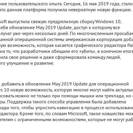
ние пользовательского опыта. Сегодня, 16 мая 2019 года, стало
, что данная платформа получила невероятную новую функцию.
soft выпустила свежую предрелизную сборку Windows 10,
ебя обновление May 2019 Update, доступ к которому все
олучат уже через несколько дней. По многочисленным просьба
данной операционной системы американская корпорация доб
ую возможность, которая касается графического редактора Pai
на то, что разработчики обещали его «убить», в конечном итог
ила свое решение и даже сформировала команду людей,
го улучшение и развитие.
о добавить в обновление May 2019 Update для операционной
 10 новую возможность, которую многие могут найти актуальн
рисовать можно не только при помощи мышки или трекпада, но
уры. Поддержка такого способа управления была добавлена
ади того, чтобы упростить навигацию в процессе использован
дактора. Кроме того, по словам Microsoft, такое новшество мо
ателям с ограниченными возможностями, которые не могут раб