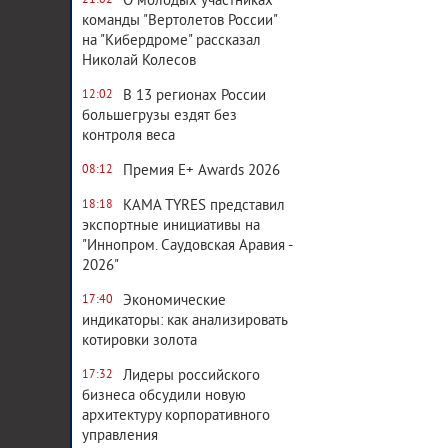
О молодых участниках
21:02
команды "Вертолетов России"
на "Кибердроме" рассказал
Николай Колесов
В 13 регионах России
12:02
большегрузы ездят без
контроля веса
Премия E+ Awards 2026
08:12
KAMA TYRES представил
18:18
экспортные инициативы на
"Иннопром. Саудовская Аравия -
2026"
Экономические
17:40
индикаторы: как анализировать
котировки золота
Лидеры российского
17:32
бизнеса обсудили новую
архитектуру корпоративного
управления