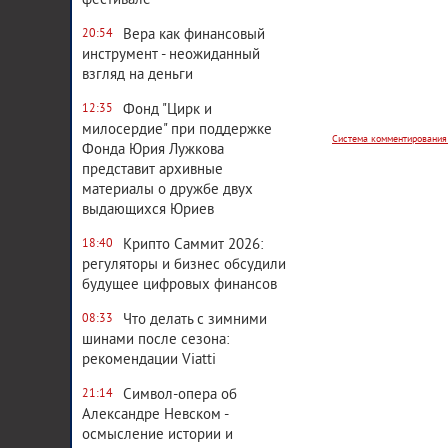
фестивале
Вера как финансовый
20:54
Система комментирования
инструмент - неожиданный
взгляд на деньги
Фонд "Цирк и
12:35
милосердие" при поддержке
Фонда Юрия Лужкова
представит архивные
материалы о дружбе двух
выдающихся Юриев
Крипто Саммит 2026:
18:40
регуляторы и бизнес обсудили
будущее цифровых финансов
Что делать с зимними
08:33
шинами после сезона:
рекомендации Viatti
Символ-опера об
21:14
Александре Невском -
осмысление истории и