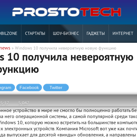
BILZONE
СТАРТАПЫ
ШОУ-БИЗНЕС
ГАДЖЕТЫ
ИНТЕРНЕТ
tnews
» Windows 10 получила невероятную новую функцию
s 10 получила невероятную
функцию
-5-17
5 047
нное устройство в мире не смогло бы полноценно работать бе
на него операционной системы, а самой популярной среди так
Windows 10, которую можно встретить на большинстве компьют
х электронных устройств. Компания Microsoft вот уже как почт
ода выпускает для десятой «винды» обновления, а направлены