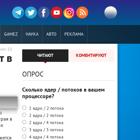
GAMEZ
НАУКА
АВТО
РЕКЛАМА
ows 10
т в
ЧИТАЮТ
КОМЕНТИРУЮТ
ОПРОС
Сколько ядер / потоков в вашем
процессоре?
1 ядро / 2 потока
о
2 ядра / 2 потока
грая в
2 ядра / 4 потока
их
3 ядра / 3 потока
4 ядра / 4 потока
жется