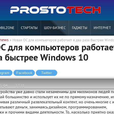
BILZONE
СТАРТАПЫ
ШОУ-БИЗНЕС
ГАДЖЕТЫ
ИНТЕРНЕТ
tnews
» Новая ОС для компьютеров работает в два раза быстрее Wind
С для компьютеров работае
а быстрее Windows 10
-5-04
3 531
тройства уже давно стали незаменимы для миллионов людей п
кай большинство и использует их не по прямому назначению, и
ивая различный развлекательный контент, но очень многие с 
тывают деньги, занимаясь дизайном, программированием,
и и прочими видами деятельности. То, насколько приятно ока