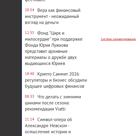
фестивале
Вера как финансовый
20:54
Система комментирования
инструмент - неожиданный
взгляд на деньги
Фонд "Цирк и
12:35
милосердие" при поддержке
Фонда Юрия Лужкова
представит архивные
материалы о дружбе двух
выдающихся Юриев
Крипто Саммит 2026:
18:40
регуляторы и бизнес обсудили
будущее цифровых финансов
Что делать с зимними
08:33
шинами после сезона:
рекомендации Viatti
Символ-опера об
21:14
Александре Невском -
осмысление истории и