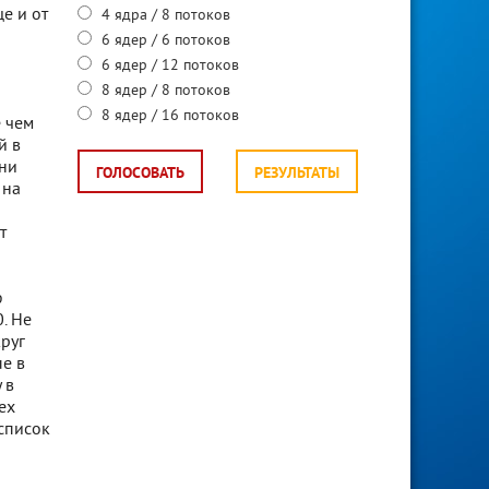
е и от
4 ядра / 8 потоков
6 ядер / 6 потоков
6 ядер / 12 потоков
8 ядер / 8 потоков
8 ядер / 16 потоков
е чем
й в
дни
ГОЛОСОВАТЬ
РЕЗУЛЬТАТЫ
 на
т
ю
. Не
круг
е в
 в
ех
 список