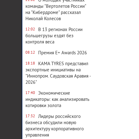
О молодых участниках
21:02
команды "Вертолетов России"
на "Кибердроме" рассказал
Николай Колесов
В 13 регионах России
12:02
большегрузы ездят без
контроля веса
Премия E+ Awards 2026
08:12
KAMA TYRES представил
18:18
экспортные инициативы на
"Иннопром. Саудовская Аравия -
2026"
Экономические
17:40
индикаторы: как анализировать
котировки золота
Лидеры российского
17:32
бизнеса обсудили новую
архитектуру корпоративного
управления