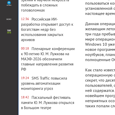
зрения и научили нейросеть
пользоваться ко
побеждать в сложных
установленной 
головоломках
настоящее время
Российская ИИ-
12:36
Данная операцио
разработка открывает доступ к
желающим летом 
богатствам недр без
три года пребыв
использования закрытых
мире операционн
архивов
Windows 10 уже 
Пленарные конференции
00:18
новое программ
к 90-летию Ю. М. Лужкова на
ноутбуков, пла
МАЭФ-2026 обозначили
полноценные О
главные направления развития
РФ
Как стало извес
операционную си
SMS Traffic повысила
19:24
секрет, что дес
уровень автоматизации
пользователей, 
мониторинга угроз
ней содержатся.
новейшем прогр
Пасхальный фестиваль
18:42
неприятных особ
памяти Ю. М. Лужкова открылся
таких попали с
в Большом театре