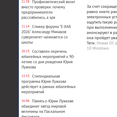
Профилактический визит
21:58
За счет сокращ
вместо проверки: почему
равно никто ра
предприниматели
электронных уст
расслабились, а зря
ощутить такую р
Спикер форума "Е-ХАБ
11:14
при выполнении
2026" Александр Минаков:
анонсируют в р
суверенитет начинается со
она пройдет уже
школы
Теги:
Новая ОС д
10
Windows
Составлен перечень
20:23
юбилейных мероприятий к 90-
летию со дня рождения Юрия
Лужкова
Стипендиальная
13:53
программа Юрия Лужкова
действует в рамках юбилейных
мероприятий
Память о Юрии Лужкове
16:06
объединит звёзд мировой
величины на Пасхальном