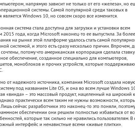
мпьютером, напрямую зависит не только от его «железа», но ещ
операционной системы. Самой популярной среди таковых в
 является Windows 10, но совсем скоро все изменится.
нная система стала доступна для загрузки и установки всем
2015 года, когда Microsoft наконец-то ее выпустила. За боле
ания на рынке этой платформе удалось стать самой популярно
ой системой, и этого есть сразу несколько причин. Впрочем, 
сочтены, потому что американская корпорация сделала ставку
ное обеспечение, созданное специально для компьютеров,
ншетов, моноблоков и прочих устройств, которые поддерживаю
С.
тно от надежного источника, компания Microsoft создала нову
стему под названием Lite OS, и она во всем лучше Windows 10
ятая «винда» – это массовый продукт, нацеленный на широкий 
однако практически всем таким не нужны возможности, которы
 Лишь сейчас разработчики это наконец-то это поняли, поэтому
аммном обеспечении они решили полностью избавиться от вс
енностей, которые так сильно не нравились пользователям. В
ложный интерфейс и ненавистные всеми «живые плитки».