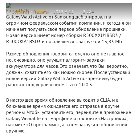
ProstoTECH
Softnews
/
Гаджеты
2019-4-11
2 284
Galaxy Watch Active от Samsung дебютировал на
огромном февральском событии компании, и сегодня он
начинает получать свое первое обновление прошивки.
Новая версия имеет номер сборки R500XXU1BSD3 /
R500OXA1BSD3 и поставляется с загрузкой 13,83 МБ.
Размер обновления говорит о том, что оно не главное,
но, очевидно, оно улучшит алгоритм зарядки
аккумулятора для часов. Это означает, что Вы, вероятно,
должны схватить его как можно скорее. После установки
новой версии Galaxy Watch Active по-прежнему будет
работать под управлением Tizen 4.0.0.3.
В настоящее время обновление выходит в США, и в
ближайшее время ожидается его отправка в другие
регионы. Чтобы установить его, перейдите в приложение
Galaxy Wearable на смартфоне и откройте «Настройки»,
нажмите «О программе», а затем загрузите обновления
вручную.