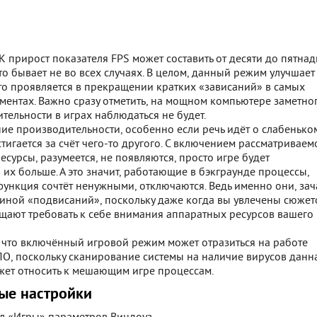
 прирост показателя FPS может составить от десяти до пятнад
то бывает не во всех случаях. В целом, данный режим улучшает
то проявляется в прекращении кратких «зависаний» в самых
ентах. Важно сразу отметить, на мощном компьютере заметно
тельности в играх наблюдаться не будет.
е производительности, особенно если речь идёт о слабенько
тигается за счёт чего-то другого. С включением рассматриваем
сурсы, разумеется, не появляются, просто игре будет
 их больше. А это значит, работающие в бэкграунде процессы,
ункция сочтёт ненужными, отключаются. Ведь именно они, зач
чиной «подвисаний», поскольку даже когда вы увлечены сюже
ащают требовать к себе внимания аппаратных ресурсов вашего
, что включённый игровой режим может отразиться на работе
ПО, поскольку сканирование системы на наличие вирусов данн
жет относить к мешающим игре процессам.
ые настройки