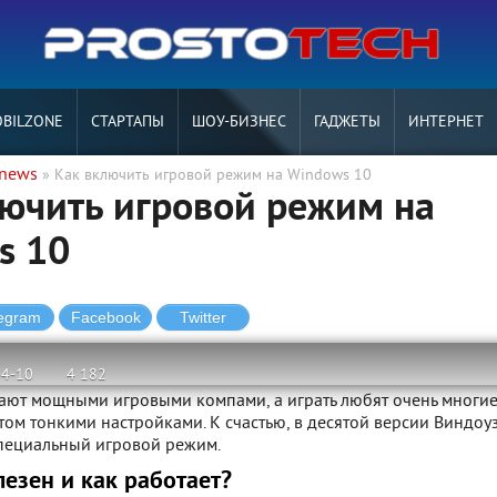
BILZONE
СТАРТАПЫ
ШОУ-БИЗНЕС
ГАДЖЕТЫ
ИНТЕРНЕТ
tnews
» Как включить игровой режим на Windows 10
ючить игровой режим на
s 10
-4-10
4 182
гают мощными игровыми компами, а играть любят очень многие
том тонкими настройками. К счастью, в десятой версии Виндоу
пециальный игровой режим.
езен и как работает?