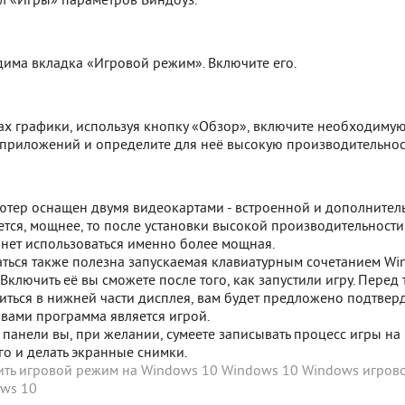
ел «Игры» параметров Виндоуз.
дима вкладка «Игровой режим». Включите его.
ках графики, используя кнопку «Обзор», включите необходиму
ь приложений и определите для неё высокую производительнос
ютер оснащен двумя видеокартами - встроенной и дополнител
ется, мощнее, то после установки высокой производительности
анет использоваться именно более мощная.
ться также полезна запускаемая клавиатурным сочетанием Win
 Включить её вы сможете после того, как запустили игру. Перед 
иться в нижней части дисплея, вам будет предложено подтверд
вами программа является игрой.
панели вы, при желании, сумеете записывать процесс игры на 
го и делать экранные снимки.
ить игровой режим на Windows 10
Windows 10
Windows
игров
ws 10