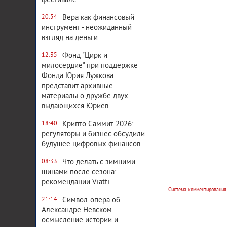
фестивале
Вера как финансовый
20:54
инструмент - неожиданный
взгляд на деньги
Фонд "Цирк и
12:35
милосердие" при поддержке
Фонда Юрия Лужкова
представит архивные
материалы о дружбе двух
выдающихся Юриев
Крипто Саммит 2026:
18:40
регуляторы и бизнес обсудили
будущее цифровых финансов
Система комментирования
Что делать с зимними
08:33
шинами после сезона:
рекомендации Viatti
Символ-опера об
21:14
Александре Невском -
осмысление истории и