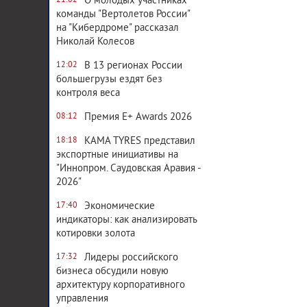
О молодых участниках
21:02
команды "Вертолетов России"
на "Кибердроме" рассказал
Николай Колесов
В 13 регионах России
12:02
большегрузы ездят без
контроля веса
Премия E+ Awards 2026
08:12
KAMA TYRES представил
18:18
экспортные инициативы на
"Иннопром. Саудовская Аравия -
2026"
Экономические
17:40
индикаторы: как анализировать
котировки золота
Лидеры российского
17:32
бизнеса обсудили новую
архитектуру корпоративного
управления