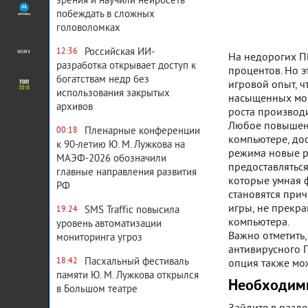
зрения и научили нейросеть
побеждать в сложных
головоломках
Российская ИИ-
12:36
На недорогих ПК
разработка открывает доступ к
процентов. Но э
богатствам недр без
игровой опыт, ч
использования закрытых
насыщенных мом
архивов
роста производи
Любое повышени
Пленарные конференции
00:18
компьютере, дос
к 90-летию Ю. М. Лужкова на
режима новые ре
МАЭФ-2026 обозначили
предоставляться
главные направления развития
которые умная ф
РФ
становятся при
игры, не прекр
SMS Traffic повысила
19:24
компьютера.
уровень автоматизации
Важно отметить
мониторинга угроз
антивирусного 
Пасхальный фестиваль
18:42
опция также мо
памяти Ю. М. Лужкова открылся
Необходим
в Большом театре