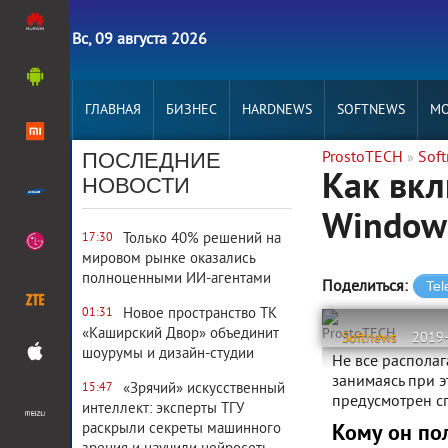
Вс, 09 августа 2026
ГЛАВНАЯ
БИЗНЕС
HARDNEWS
SOFTNEWS
MO
ПОСЛЕДНИЕ
ProstoTECH
Sof
»
Как вкл
НОВОСТИ
Window
Только 40% решений на
17:30
мировом рынке оказались
полноценными ИИ-агентами
Поделиться:
Новое пространство ТК
01:31
«Каширский Двор» объединит
ProstoTECH
Softnews
2019
шоурумы и дизайн-студии
Не все распола
занимаясь при э
«Зрячий» искусственный
15:47
предусмотрен с
интеллект: эксперты ТГУ
раскрыли секреты машинного
Кому он пол