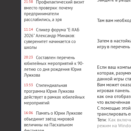
Зайдите в разд
Профилактический визит
21:58
вместо проверки: почему
предприниматели
расслабились, а зря
Там вам необхо
Спикер форума "Е-ХАБ
11:14
2026" Александр Минаков:
Затем в настой
суверенитет начинается со
игру в перечен
школы
Составлен перечень
20:23
юбилейных мероприятий к 90-
Если ваш компь
летию со дня рождения Юрия
которая, разуме
Лужкова
данной игры ст
Вам может оказа
Стипендиальная
13:53
игровая панель.
программа Юрия Лужкова
как она отобраз
действует в рамках юбилейных
что включённая 
мероприятий
С помощью этой 
Память о Юрии Лужкове
16:06
транслировать е
объединит звёзд мировой
Теги:
Как включ
величины на Пасхальном
режим на Windo