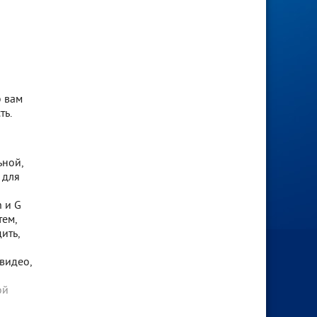
ю вам
ть.
ьной,
 для
 и G
тем,
ить,
видео,
ой