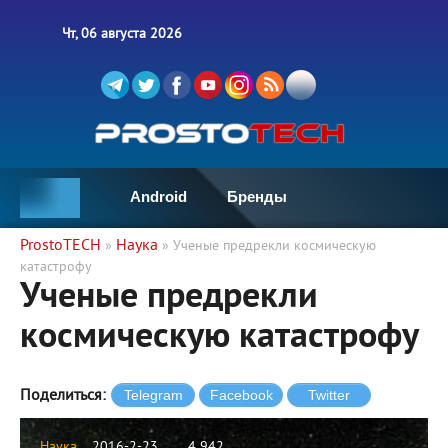
Чт, 06 августа 2026
Android
Бренды
ProstoTECH
Наука
»
» Ученые предрекли космическую
катастрофу
Ученые предрекли
космическую катастрофу
Поделиться:
Наука
2016-2-23
4 942