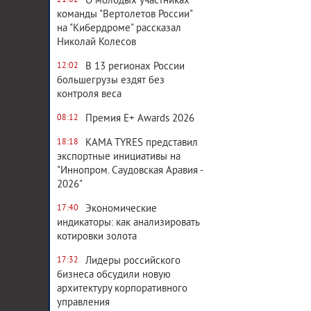
О молодых участниках
21:02
команды "Вертолетов России"
на "Кибердроме" рассказал
Николай Колесов
В 13 регионах России
12:02
большегрузы ездят без
контроля веса
Премия E+ Awards 2026
08:12
KAMA TYRES представил
18:18
экспортные инициативы на
"Иннопром. Саудовская Аравия -
2026"
Экономические
17:40
индикаторы: как анализировать
котировки золота
Лидеры российского
17:32
бизнеса обсудили новую
архитектуру корпоративного
управления