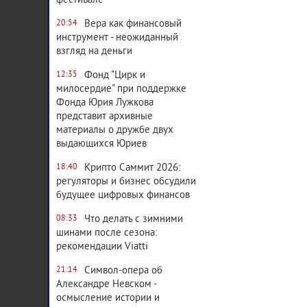
фестивале
Вера как финансовый
20:54
инструмент - неожиданный
взгляд на деньги
Фонд "Цирк и
12:35
милосердие" при поддержке
Фонда Юрия Лужкова
представит архивные
материалы о дружбе двух
выдающихся Юриев
Крипто Саммит 2026:
18:40
регуляторы и бизнес обсудили
будущее цифровых финансов
Что делать с зимними
08:33
шинами после сезона:
рекомендации Viatti
Символ-опера об
21:14
Александре Невском -
осмысление истории и