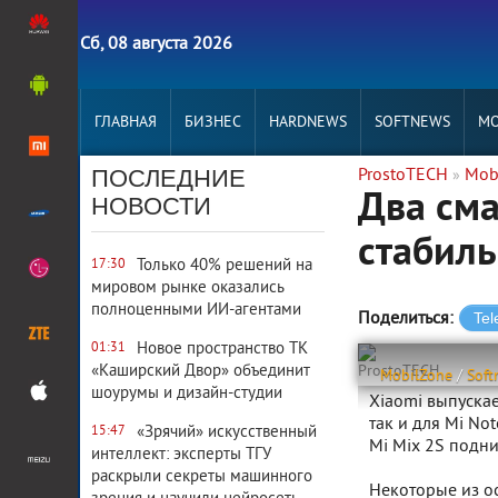
Сб, 08 августа 2026
ГЛАВНАЯ
БИЗНЕС
HARDNEWS
SOFTNEWS
MO
ПОСЛЕДНИЕ
ProstoTECH
Mob
»
Два сма
НОВОСТИ
стабиль
Только 40% решений на
17:30
мировом рынке оказались
полноценными ИИ-агентами
Поделиться:
Новое пространство ТК
01:31
«Каширский Двор» объединит
ProstoTECH
MobilZone
/
Soft
шоурумы и дизайн-студии
Xiaomi выпускае
так и для Mi No
«Зрячий» искусственный
15:47
Mi Mix 2S подним
интеллект: эксперты ТГУ
раскрыли секреты машинного
Некоторые из о