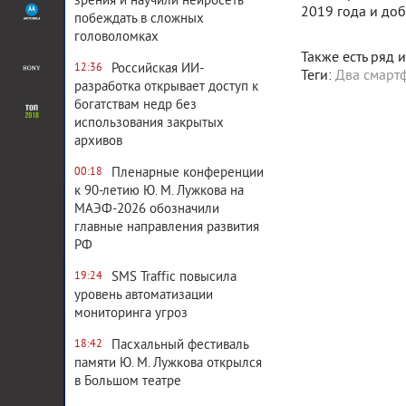
зрения и научили нейросеть
2019 года и доб
побеждать в сложных
головоломках
Также есть ряд 
Российская ИИ-
12:36
Теги:
Два смарт
разработка открывает доступ к
богатствам недр без
использования закрытых
архивов
Пленарные конференции
00:18
к 90-летию Ю. М. Лужкова на
МАЭФ-2026 обозначили
главные направления развития
РФ
SMS Traffic повысила
19:24
уровень автоматизации
мониторинга угроз
Пасхальный фестиваль
18:42
Система комментирования
памяти Ю. М. Лужкова открылся
в Большом театре