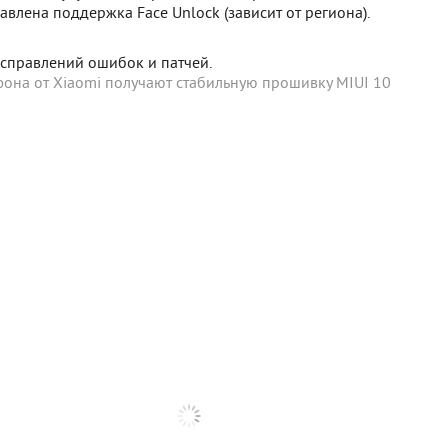
авлена поддержка Face Unlock (зависит от региона).
исправлений ошибок и патчей.
фона от Xiaomi получают стабильную прошивку MIUI 10
 SigComments