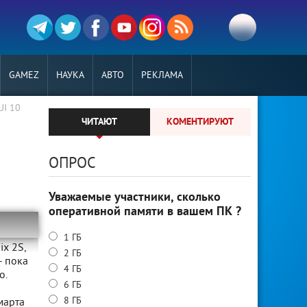
GAMEZ
НАУКА
АВТО
РЕКЛАМА
UI 10
ЧИТАЮТ
КОМЕНТИРУЮТ
ОПРОС
Уважаемые участники, сколько
оперативной памяти в вашем ПК ?
1 ГБ
ix 2S,
2 ГБ
- пока
4 ГБ
o.
6 ГБ
8 ГБ
марта