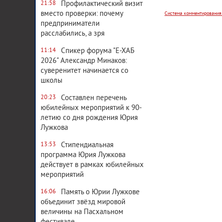
Профилактический визит
21:58
вместо проверки: почему
предприниматели
расслабились, а зря
Спикер форума "Е-ХАБ
11:14
2026" Александр Минаков:
суверенитет начинается со
школы
Составлен перечень
20:23
юбилейных мероприятий к 90-
летию со дня рождения Юрия
Лужкова
Стипендиальная
13:53
программа Юрия Лужкова
действует в рамках юбилейных
мероприятий
Память о Юрии Лужкове
16:06
объединит звёзд мировой
величины на Пасхальном