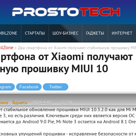
BILZONE
СТАРТАПЫ
ШОУ-БИЗНЕС
ГАДЖЕТЫ
ИНТЕРНЕТ
ilZone
» Два смартфона от Xiaomi получают стабильную прошивку MI
ртфона от Xiaomi получают
ную прошивку MIUI 10
news
/
Гаджеты
2019-4-05
2 730
т стабильное обновление прошивки MIUI 10.3.2.0 как для Mi M
te 3, но есть различия. Ключевым среди них является версия ОС 
ается до Android 9.0 Pie, Mi Note 3 остается на Android 8.1 Ore
сновных улучшений прошивки - исправление безопасности от 