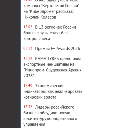
О молодых участниках
21:02
команды "Вертолетов России"
на "Кибердроме" рассказал
Николай Колесов
В 13 регионах России
12:02
большегрузы ездят без
контроля веса
Премия E+ Awards 2026
08:12
KAMA TYRES представил
18:18
экспортные инициативы на
"Иннопром. Саудовская Аравия -
2026"
Экономические
17:40
индикаторы: как анализировать
котировки золота
Лидеры российского
17:32
бизнеса обсудили новую
архитектуру корпоративного
управления