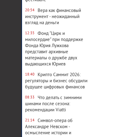
фестивале
Вера как финансовый
20:54
инструмент - неожиданный
взгляд на деньги
Фонд "Цирк и
12:35
милосердие" при поддержке
Фонда Юрия Лужкова
представит архивные
материалы о дружбе двух
выдающихся Юриев
Крипто Саммит 2026:
18:40
регуляторы и бизнес обсудили
будущее цифровых финансов
Что делать с зимними
08:33
шинами после сезона:
рекомендации Viatti
Символ-опера об
21:14
Александре Невском -
осмысление истории и