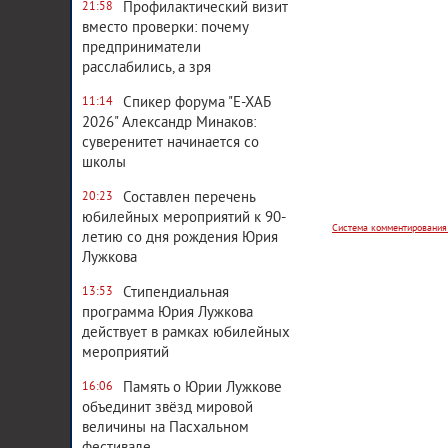
Профилактический визит
21:58
вместо проверки: почему
предприниматели
расслабились, а зря
Спикер форума "Е-ХАБ
11:14
2026" Александр Минаков:
Система комментирования
суверенитет начинается со
школы
Составлен перечень
20:23
юбилейных мероприятий к 90-
летию со дня рождения Юрия
Лужкова
Стипендиальная
13:53
программа Юрия Лужкова
действует в рамках юбилейных
мероприятий
Память о Юрии Лужкове
16:06
объединит звёзд мировой
величины на Пасхальном