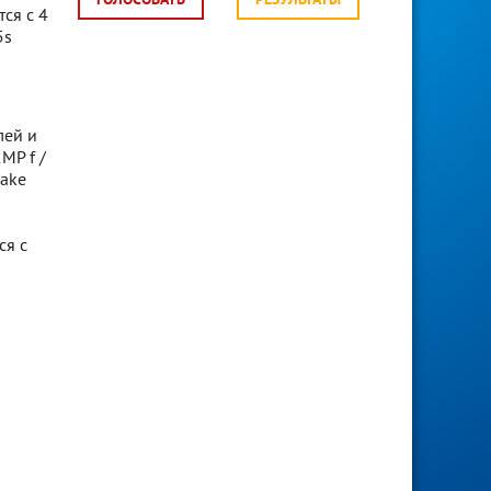
ГОЛОСОВАТЬ
РЕЗУЛЬТАТЫ
ся с 4
5s
лей и
MP f /
Lake
ся с