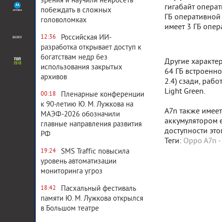
зрения и научили нейросеть
гигабайт операт
побеждать в сложных
ГБ оперативной 
головоломках
имеет 3 ГБ опе
Российская ИИ-
12:36
разработка открывает доступ к
богатствам недр без
Другие характе
использования закрытых
64 ГБ встроенно
архивов
2.4) сзади, рабо
Light Green.
Пленарные конференции
00:18
к 90-летию Ю. М. Лужкова на
A7n также имеет
МАЭФ-2026 обозначили
аккумулятором е
главные направления развития
доступности это
РФ
Теги:
Oppo A7n 
SMS Traffic повысила
19:24
уровень автоматизации
мониторинга угроз
Пасхальный фестиваль
18:42
памяти Ю. М. Лужкова открылся
в Большом театре