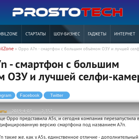
BILZONE
СТАРТАПЫ
ШОУ-БИЗНЕС
ГАДЖЕТЫ
ИНТЕРНЕТ
ilZone
» Oppo A7n - смартфон с большим объёмом ОЗУ и лучшей сел
n - смартфон с большим
м ОЗУ и лучшей селфи-каме
жеты
2019-4-03
2 357
це Oppo представила A5s, и сегодня компания перезапустила 
одифицированную версию смартфона под названием A7n.
n такие же, как у A5s, единственное отличие - дополнительный