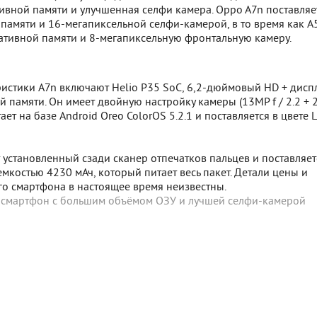
ивной памяти и улучшенная селфи камера. Oppo A7n поставляет
памяти и 16-мегапиксельной селфи-камерой, в то время как A
ративной памяти и 8-мегапиксельную фронтальную камеру.
ристики A7n включают Helio P35 SoC, 6,2-дюймовый HD + дисп
й памяти. Он имеет двойную настройку камеры (13MP f / 2.2 + 2
тает на базе Android Oreo ColorOS 5.2.1 и поставляется в цвете 
 установленный сзади сканер отпечатков пальцев и поставляет
мкостью 4230 мАч, который питает весь пакет. Детали цены и
го смартфона в настоящее время неизвестны.
- смартфон с большим объёмом ОЗУ и лучшей селфи-камерой