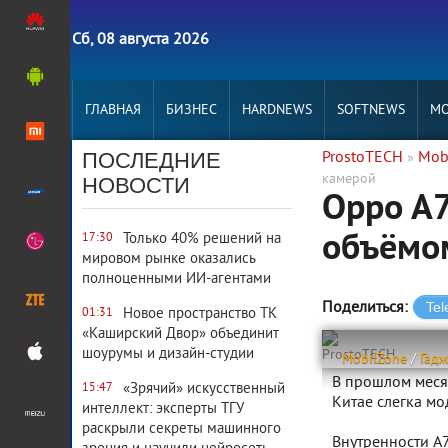
Сб, 08 августа 2026
ГЛАВНАЯ
БИЗНЕС
HARDNEWS
SOFTNEWS
MO
ПОСЛЕДНИЕ
ProstoTECH
Mob
»
камерой
НОВОСТИ
Oppo A7
объёмо
Только 40% решений на
17:30
мировом рынке оказались
полноценными ИИ-агентами
Поделиться:
Новое пространство ТК
01:31
«Каширский Двор» объединит
шоурумы и дизайн-студии
ProstoTECH
MobilZone
/
Гад
В прошлом меся
«Зрячий» искусственный
15:47
Китае слегка м
интеллект: эксперты ТГУ
раскрыли секреты машинного
Внутренности A7