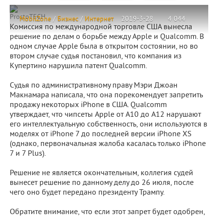
ProstoTECH
MobilZone
/
Бизнес
/
Интернет
2019-3-28
4 044
Комиссия по международной торговле США вынесла
решение по делам о борьбе между Apple и Qualcomm. В
одном случае Apple была в открытом состоянии, но во
втором случае судья постановил, что компания из
Купертино нарушила патент Qualcomm.
Судья по административному праву Мэри Джоан
Макнамара написала, что она порекомендует запретить
продажу некоторых iPhone в США. Qualcomm
утверждает, что чипсеты Apple от A10 до A12 нарушают
его интеллектуальную собственность, они используются в
моделях от iPhone 7 до последней версии iPhone XS
(однако, первоначальная жалоба касалась только iPhone
7 и 7 Plus).
Решение не является окончательным, коллегия судей
вынесет решение по данному делу до 26 июля, после
чего оно будет передано президенту Трампу.
Обратите внимание, что если этот запрет будет одобрен,