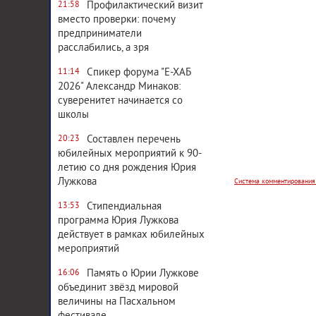
Профилактический визит
21:58
вместо проверки: почему
предприниматели
расслабились, а зря
Спикер форума "Е-ХАБ
11:14
2026" Александр Минаков:
суверенитет начинается со
школы
Система комментирования
Составлен перечень
20:23
юбилейных мероприятий к 90-
летию со дня рождения Юрия
Лужкова
Стипендиальная
13:53
программа Юрия Лужкова
действует в рамках юбилейных
мероприятий
Память о Юрии Лужкове
16:06
объединит звёзд мировой
величины на Пасхальном