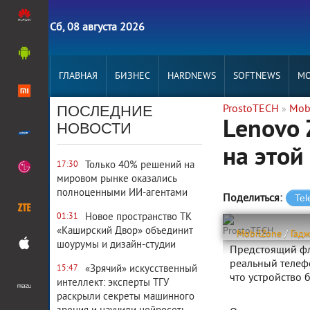
Сб, 08 августа 2026
ГЛАВНАЯ
БИЗНЕС
HARDNEWS
SOFTNEWS
MO
ПОСЛЕДНИЕ
ProstoTECH
Mob
»
Lenovo 
НОВОСТИ
на этой
Только 40% решений на
17:30
мировом рынке оказались
полноценными ИИ-агентами
Поделиться:
Новое пространство ТК
01:31
«Каширский Двор» объединит
ProstoTECH
MobilZone
/
Гад
шоурумы и дизайн-студии
Предстоящий фл
реальный телефо
«Зрячий» искусственный
15:47
что устройство 
интеллект: эксперты ТГУ
раскрыли секреты машинного