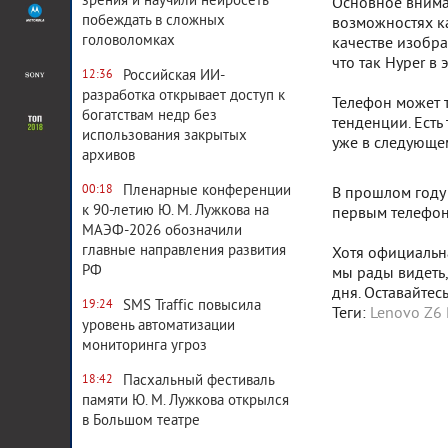
зрения и научили нейросеть
Основное внима
побеждать в сложных
возможностях ка
головоломках
качестве изобра
что так Hyper в 
Российская ИИ-
12:36
разработка открывает доступ к
Телефон может т
богатствам недр без
тенденции. Есть
использования закрытых
уже в следующе
архивов
Пленарные конференции
00:18
В прошлом году 
к 90-летию Ю. М. Лужкова на
первым телефон
МАЭФ-2026 обозначили
главные направления развития
Хотя официальна
РФ
мы рады видеть
дня. Оставайтесь
SMS Traffic повысила
19:24
Теги:
Lenovo Z6 
уровень автоматизации
мониторинга угроз
Пасхальный фестиваль
18:42
памяти Ю. М. Лужкова открылся
в Большом театре