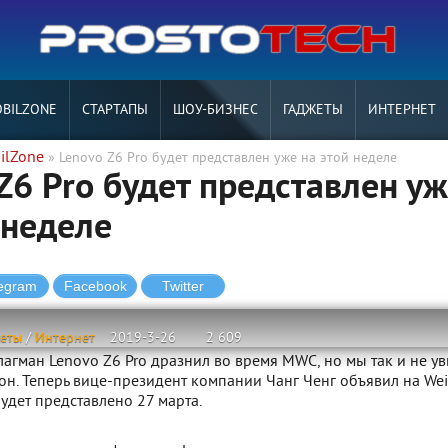
BILZONE
СТАРТАПЫ
ШОУ-БИЗНЕС
ГАДЖЕТЫ
ИНТЕРНЕТ
ilZone
» Lenovo Z6 Pro будет представлен уже на этой неделе
Z6 Pro будет представлен у
 неделе
жеты
/
Интернет
2019-3-26
2 609
агман Lenovo Z6 Pro дразнил во время MWC, но мы так и не у
н. Теперь вице-президент компании Чанг Ченг объявил на Wei
будет представлено 27 марта.