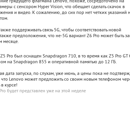
ние грядущего флагмана Lenovo, похоже, сосредоточено на
меры с сенсором Hyper Vision, что обещает сделать скачок в
жения и видео. К сожалению, до сих пор нет четких указаний н
этом.
акже поддерживать связь 5G, чтобы соответствовать новой
 также предположения, что не-5G вариант Z6 Pro может быть з
м месяце.
Z5 Pro был оснащен Snapdragon 710, в то время как Z5 Pro GT
ом на Snapdragon 855 и оперативной памятью до 12 ГБ.
я дата запуска, по слухам, уже июнь, а цены пока не подтвер
, что Lenovo может предложить со своим новым телефоном чер
 в курсе!
Pro будет представлен уже на этой неделе