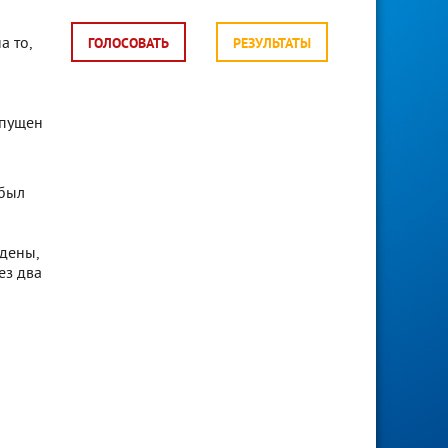
а то,
ГОЛОСОВАТЬ
РЕЗУЛЬТАТЫ
апущен
 был
ждены,
ез два