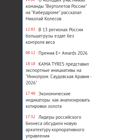
О молодых участниках
21:02
команды "Вертолетов России"
на "Кибердроме" рассказал
Николай Колесов
В 13 регионах России
12:02
большегрузы ездят без
контроля веса
Премия E+ Awards 2026
08:12
KAMA TYRES представил
18:18
экспортные инициативы на
"Иннопром. Саудовская Аравия -
2026"
Экономические
17:40
индикаторы: как анализировать
котировки золота
Лидеры российского
17:32
бизнеса обсудили новую
архитектуру корпоративного
управления