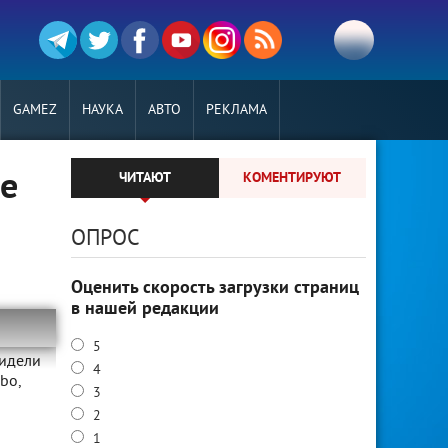
GAMEZ
НАУКА
АВТО
РЕКЛАМА
же
ЧИТАЮТ
КОМЕНТИРУЮТ
ОПРОС
Оценить скорость загрузки страниц
в нашей редакции
5
видели
4
bo,
3
2
1