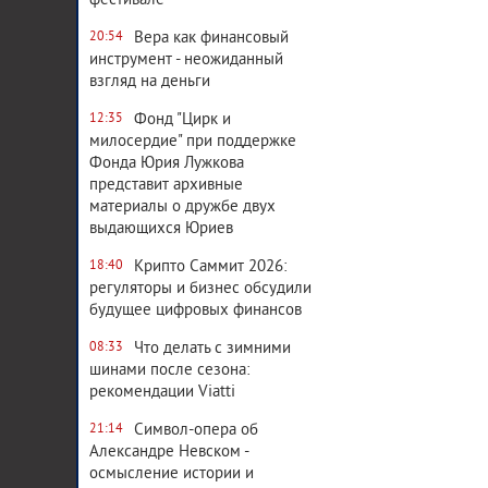
фестивале
Вера как финансовый
20:54
инструмент - неожиданный
взгляд на деньги
Фонд "Цирк и
12:35
милосердие" при поддержке
Фонда Юрия Лужкова
представит архивные
материалы о дружбе двух
выдающихся Юриев
Крипто Саммит 2026:
18:40
регуляторы и бизнес обсудили
будущее цифровых финансов
Что делать с зимними
08:33
шинами после сезона:
рекомендации Viatti
Символ-опера об
21:14
Александре Невском -
осмысление истории и