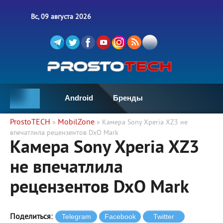
Вс, 09 августа 2026
Android
Бренды
ProstoTECH
MobilZone
»
» Камера Sony Xperia XZ3 не
впечатлила рецензентов DxO Mark
Камера Sony Xperia XZ3
не впечатлила
рецензентов DxO Mark
Поделиться: