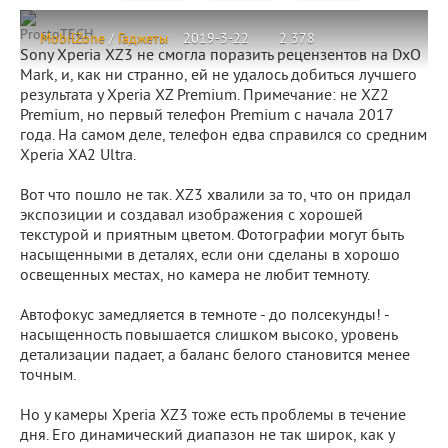
ProstoTECH
MobilZone
/
Гаджеты
2019-3-22
2 378
Sony Xperia XZ3 не смогла поразить рецензентов на DxO
Mark, и, как ни странно, ей не удалось добиться лучшего
результата у Xperia XZ Premium. Примечание: не XZ2
Premium, но первый телефон Premium с начала 2017
года. На самом деле, телефон едва справился со средним
Xperia XA2 Ultra.
Вот что пошло не так. XZ3 хвалили за то, что он придал
экспозиции и создавал изображения с хорошей
текстурой и приятным цветом. Фотографии могут быть
насыщенными в деталях, если они сделаны в хорошо
освещенных местах, но камера не любит темноту.
Автофокус замедляется в темноте - до полсекунды! -
насыщенность повышается слишком высоко, уровень
детализации падает, а баланс белого становится менее
точным.
Но у камеры Xperia XZ3 тоже есть проблемы в течение
дня. Его динамический диапазон не так широк, как у