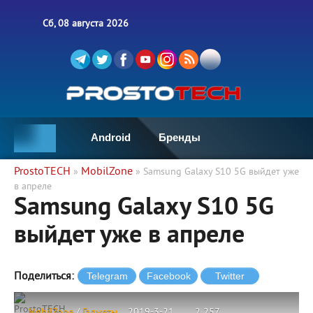
Сб, 08 августа 2026
Android
Бренды
ProstoTECH
MobilZone
»
» Samsung Galaxy S10 5G выйдет уже
в апреле
Samsung Galaxy S10 5G
выйдет уже в апреле
Поделиться:
ProstoTECH
MobilZone
/
Гаджеты
2019-3-21
2 257