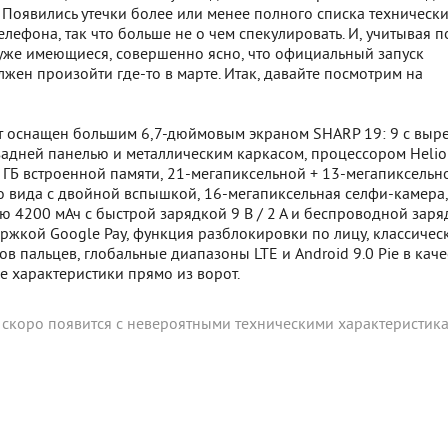
. Появились утечки более или менее полного списка техническ
елефона, так что больше не о чем спекулировать. И, учитывая 
уже имеющиеся, совершенно ясно, что официальный запуск
жен произойти где-то в марте. Итак, давайте посмотрим на
ет оснащен большим 6,7-дюймовым экраном SHARP 19: 9 с выре
задней панелью и металлическим каркасом, процессором Helio
28 ГБ встроенной памяти, 21-мегапиксельной + 13-мегапиксельн
о вида с двойной вспышкой, 16-мегапиксельная селфи-камера,
ю 4200 мАч с быстрой зарядкой 9 В / 2 А и беспроводной заря
ржкой Google Pay, функция разблокировки по лицу, классичес
ов пальцев, глобальные диапазоны LTE и Android 9.0 Pie в каче
е характеристики прямо из ворот.
 скоро появится с невероятными техническими характеристик