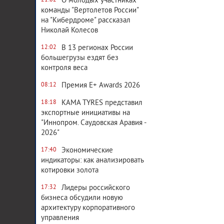
О молодых участниках
21:02
команды "Вертолетов России"
на "Кибердроме" рассказал
Николай Колесов
В 13 регионах России
12:02
большегрузы ездят без
контроля веса
Премия E+ Awards 2026
08:12
KAMA TYRES представил
18:18
экспортные инициативы на
"Иннопром. Саудовская Аравия -
2026"
Экономические
17:40
индикаторы: как анализировать
котировки золота
Лидеры российского
17:32
бизнеса обсудили новую
архитектуру корпоративного
управления