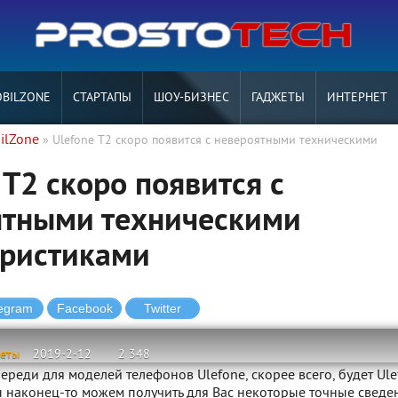
BILZONE
СТАРТАПЫ
ШОУ-БИЗНЕС
ГАДЖЕТЫ
ИНТЕРНЕТ
ilZone
» Ulefone T2 скоро появится с невероятными техническими
 T2 скоро появится с
ятными техническими
еристиками
жеты
2019-2-12
2 348
реди для моделей телефонов Ulefone, скорее всего, будет Ule
ы наконец-то можем получить для Вас некоторые точные сведе