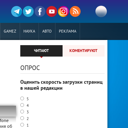
GAMEZ
НАУКА
АВТО
РЕКЛАМА
ЧИТАЮТ
КОМЕНТИРУЮТ
ОПРОС
Оценить скорость загрузки страниц
в нашей редакции
5
4
3
2
fone
1
ния об