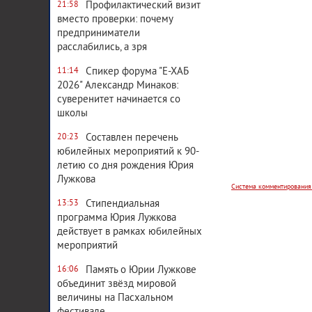
Профилактический визит
21:58
вместо проверки: почему
предприниматели
расслабились, а зря
Спикер форума "Е-ХАБ
11:14
2026" Александр Минаков:
суверенитет начинается со
школы
Система комментирования
Составлен перечень
20:23
юбилейных мероприятий к 90-
летию со дня рождения Юрия
Лужкова
Стипендиальная
13:53
программа Юрия Лужкова
действует в рамках юбилейных
мероприятий
Память о Юрии Лужкове
16:06
объединит звёзд мировой
величины на Пасхальном