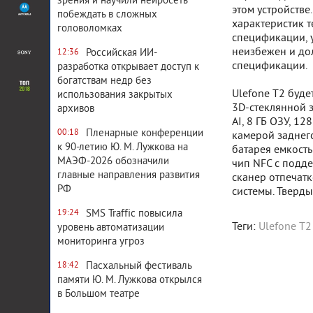
зрения и научили нейросеть
этом устройстве
побеждать в сложных
характеристик т
головоломках
спецификации, 
неизбежен и дол
Российская ИИ-
12:36
спецификации.
разработка открывает доступ к
богатствам недр без
Ulefone T2 буд
использования закрытых
3D-стеклянной 
архивов
AI, 8 ГБ ОЗУ, 1
Пленарные конференции
00:18
камерой заднег
к 90-летию Ю. М. Лужкова на
батарея емкость
МАЭФ-2026 обозначили
чип NFC с подде
главные направления развития
сканер отпечатк
РФ
системы. Тверды
SMS Traffic повысила
19:24
Теги:
Ulefone T2
уровень автоматизации
мониторинга угроз
Пасхальный фестиваль
18:42
памяти Ю. М. Лужкова открылся
в Большом театре