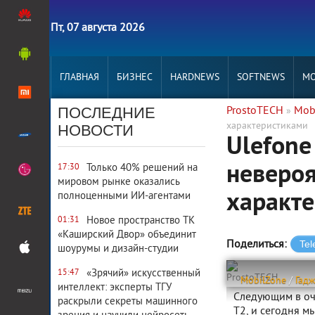
Пт, 07 августа 2026
ГЛАВНАЯ
БИЗНЕС
HARDNEWS
SOFTNEWS
MO
ПОСЛЕДНИЕ
ProstoTECH
Mob
»
характеристиками
НОВОСТИ
Ulefone
неверо
Только 40% решений на
17:30
мировом рынке оказались
характ
полноценными ИИ-агентами
Новое пространство ТК
01:31
«Каширский Двор» объединит
Поделиться:
шоурумы и дизайн-студии
«Зрячий» искусственный
15:47
ProstoTECH
MobilZone
/
Гад
интеллект: эксперты ТГУ
Следующим в оче
раскрыли секреты машинного
T2, и сегодня м