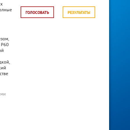
их
полные
ГОЛОСОВАТЬ
РЕЗУЛЬТАТЫ
зом,
 P60
ой
дкой,
кий
стве
ами