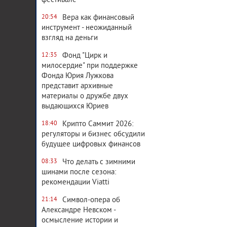
фестивале
Вера как финансовый
20:54
инструмент - неожиданный
взгляд на деньги
Фонд "Цирк и
12:35
милосердие" при поддержке
Фонда Юрия Лужкова
представит архивные
материалы о дружбе двух
выдающихся Юриев
Крипто Саммит 2026:
18:40
регуляторы и бизнес обсудили
будущее цифровых финансов
Что делать с зимними
08:33
шинами после сезона:
рекомендации Viatti
Символ-опера об
21:14
Александре Невском -
осмысление истории и