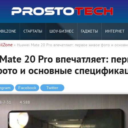
BILZONE
СТАРТАПЫ
ШОУ-БИЗНЕС
ГАДЖЕТЫ
ИНТЕРНЕТ
ilZone
» Huawei Mate 20 Pro впечатляет: первое живое фото и основ
Mate 20 Pro впечатляет: пе
фото и основные специфика
8-7-31
4 588