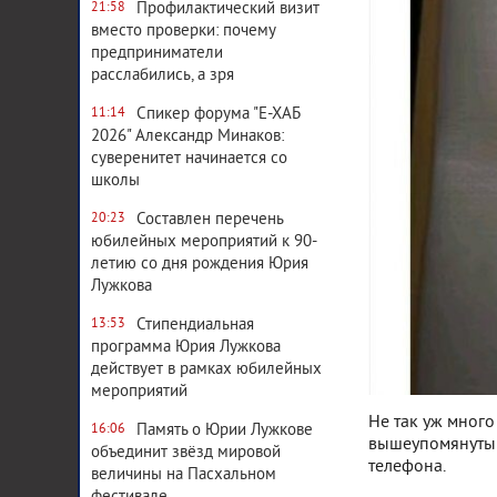
Профилактический визит
21:58
вместо проверки: почему
предприниматели
расслабились, а зря
Спикер форума "Е-ХАБ
11:14
2026" Александр Минаков:
суверенитет начинается со
школы
Составлен перечень
20:23
юбилейных мероприятий к 90-
летию со дня рождения Юрия
Лужкова
Стипендиальная
13:53
программа Юрия Лужкова
действует в рамках юбилейных
мероприятий
Не так уж много
Память о Юрии Лужкове
16:06
вышеупомянутый
объединит звёзд мировой
телефона.
величины на Пасхальном