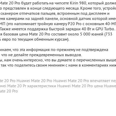
Mate 20 Pro будет работать на чипсете Kirin 980, который долж
 представлен в конце следующего месяца. Кроме того, устрой
 сканером отпечатков пальцев, встроенным под дисплеем и
емя камерами на задней панели, основной датчик которой име
МП (это напоминает тройную камеру P20 Pro с основным 40-М
 Также имеется поддержка быстрой зарядки 40 Вт и GPU Turbo.
 базовая цена Mate 20 Pro составит около 5 000 юаней (733
6 евро по текущим обменным курсам).
инаем, что эта информация по-прежнему не подтверждена
к что не делайте преждевременных выводов.
ы, нам очень интересно, что вы думаете о перечисленных выш
так что поделитесь своим мнением с нами в комментариях ниж
te 20 Pro
Huawei Mate 20 Pro
Huawei Mate 20 Pro впечатляет
пе
wei Mate 20 Pr
характеристики Huawei Mate 20 Pro
цена Huawe
ate 20 Pro