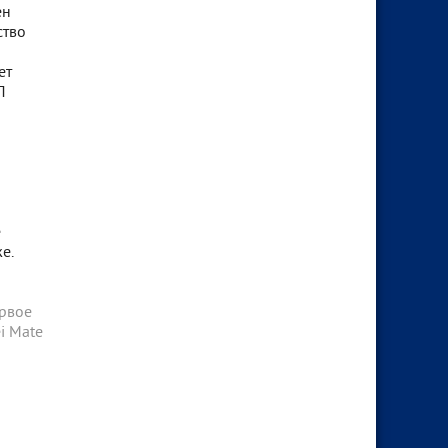
ен
ство
ет
П
е
е.
рвое
i Mate