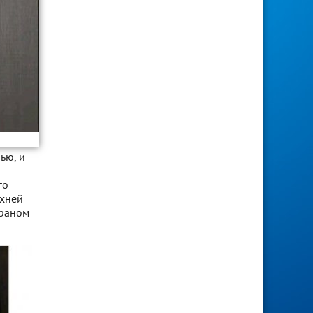
ью, и
го
рхней
краном