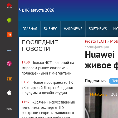
Чт, 06 августа 2026
ГЛАВНАЯ
БИЗНЕС
HARDNEWS
SOFTNEWS
MO
ПОСЛЕДНИЕ
ProstoTECH
Mob
»
спецификации
НОВОСТИ
Huawei 
живое 
Только 40% решений на
17:30
мировом рынке оказались
полноценными ИИ-агентами
Поделиться:
Новое пространство ТК
01:31
«Каширский Двор» объединит
шоурумы и дизайн-студии
MobilZone
201
«Зрячий» искусственный
15:47
интеллект: эксперты ТГУ
раскрыли секреты машинного