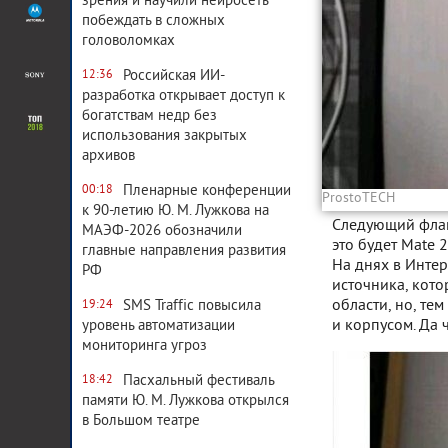
зрения и научили нейросеть
побеждать в сложных
головоломках
Российская ИИ-
12:36
разработка открывает доступ к
богатствам недр без
использования закрытых
архивов
Пленарные конференции
00:18
ProstoTECH
к 90-летию Ю. М. Лужкова на
Следующий флаг
МАЭФ-2026 обозначили
это будет Mate 2
главные направления развития
На днях в Инте
РФ
источника, кото
области, но, те
SMS Traffic повысила
19:24
и корпусом. Да ч
уровень автоматизации
мониторинга угроз
Пасхальный фестиваль
18:42
памяти Ю. М. Лужкова открылся
в Большом театре