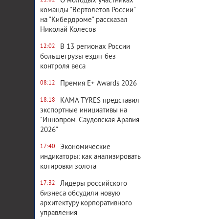
О молодых участниках
21:02
команды "Вертолетов России"
на "Кибердроме" рассказал
Николай Колесов
В 13 регионах России
12:02
большегрузы ездят без
контроля веса
Премия E+ Awards 2026
08:12
KAMA TYRES представил
18:18
экспортные инициативы на
"Иннопром. Саудовская Аравия -
2026"
Экономические
17:40
индикаторы: как анализировать
котировки золота
Лидеры российского
17:32
бизнеса обсудили новую
архитектуру корпоративного
управления