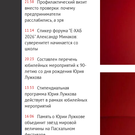
Профилактический визит
21:58
вместо проверки: почему
предприниматели
расслабились, а зря
Спикер форума "Е-ХАБ
11:14
2026" Александр Минаков:
суверенитет начинается со
школы
Составлен перечень
20:23
юбилейных мероприятий к 90-
летию со дня рождения Юрия
Лужкова
Стипендиальная
13:53
программа Юрия Лужкова
действует в рамках юбилейных
мероприятий
Память о Юрии Лужкове
16:06
объединит звёзд мировой
величины на Пасхальном