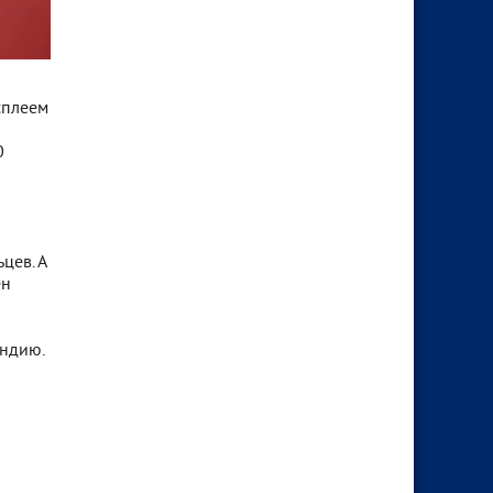
сплеем
0
цев. А
ен
Индию.