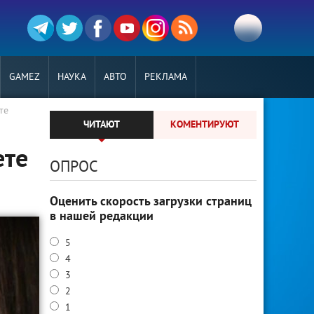
GAMEZ
НАУКА
АВТО
РЕКЛАМА
те
ЧИТАЮТ
КОМЕНТИРУЮТ
ете
ОПРОС
Оценить скорость загрузки страниц
в нашей редакции
5
4
3
2
1