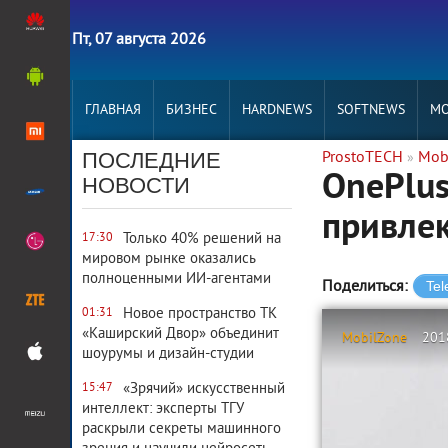
Пт, 07 августа 2026
ГЛАВНАЯ
БИЗНЕС
HARDNEWS
SOFTNEWS
MO
ПОСЛЕДНИЕ
ProstoTECH
Mob
»
OnePlus
НОВОСТИ
привлек
Только 40% решений на
17:30
мировом рынке оказались
полноценными ИИ-агентами
Поделиться:
Новое пространство ТК
01:31
«Каширский Двор» объединит
MobilZone
201
шоурумы и дизайн-студии
«Зрячий» искусственный
15:47
интеллект: эксперты ТГУ
раскрыли секреты машинного