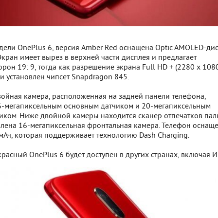
одели OnePlus 6, версия Amber Red оснащена Optic AMOLED-ди
Экран имеет вырез в верхней части дисплея и предлагает
рон 19: 9, тогда как разрешение экрана Full HD + (2280 x 108
ри установлен чипсет Snapdragon 845.
войная камера, расположенная на задней панели телефона,
6-мегапиксельным основным датчиком и 20-мегапиксельным
иком. Ниже двойной камеры находится сканер отпечатков паль
влена 16-мегапиксельная фронтальная камера. Телефон оснащ
мАч, которая поддерживает технологию Dash Charging.
красный OnePlus 6 будет доступен в других странах, включая 