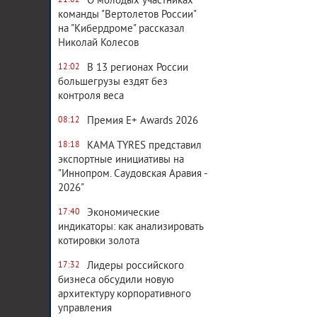
О молодых участниках
21:02
команды "Вертолетов России"
на "Кибердроме" рассказал
Николай Колесов
В 13 регионах России
12:02
большегрузы ездят без
контроля веса
Премия E+ Awards 2026
08:12
KAMA TYRES представил
18:18
экспортные инициативы на
"Иннопром. Саудовская Аравия -
2026"
Экономические
17:40
индикаторы: как анализировать
котировки золота
Лидеры российского
17:32
бизнеса обсудили новую
архитектуру корпоративного
управления