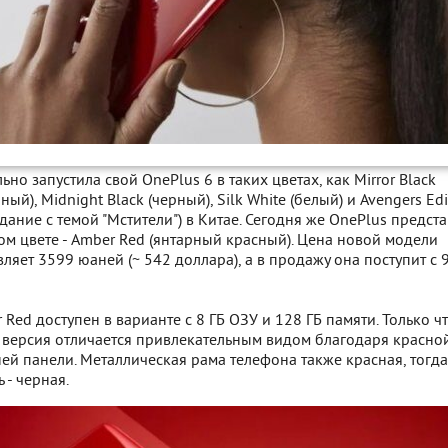
ьно запустила свой OnePlus 6 в таких цветах, как Mirror Black
ый), Midnight Black (черный), Silk White (белый) и Avengers Edi
дание с темой "Мстители") в Китае. Сегодня же OnePlus предст
ом цвете - Amber Red (янтарный красный). Цена новой модели
вляет 3599 юаней (~ 542 доллара), а в продажу она поступит с 
 Red доступен в варианте с 8 ГБ ОЗУ и 128 ГБ памяти. Только ч
 версия отличается привлекательным видом благодаря красно
ей панели. Металлическая рама телефона также красная, тогда
 - черная.