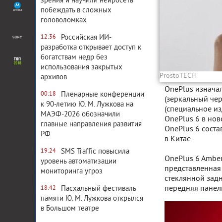
зрения и научили нейросеть
побеждать в сложных
головоломках
Российская ИИ-
12:36
разработка открывает доступ к
богатствам недр без
использования закрытых
ProstoTECH
архивов
OnePlus изначал
Пленарные конференции
00:18
(зеркальный черн
к 90-летию Ю. М. Лужкова на
(специальное из
МАЭФ-2026 обозначили
OnePlus 6 в нов
главные направления развития
OnePlus 6 соста
РФ
в Китае.
SMS Traffic повысила
19:24
OnePlus 6 Amber
уровень автоматизации
представленная
мониторинга угроз
стеклянной задн
передняя панель
Пасхальный фестиваль
18:42
памяти Ю. М. Лужкова открылся
в Большом театре