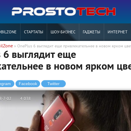
BILZONE
СТАРТАПЫ
ШОУ-БИЗНЕС
ГАДЖЕТЫ
ИНТЕРНЕТ
ilZone
» OnePlus 6 выглядит еще привлекательнее в новом ярком цве
 6 выглядит еще
ательнее в новом ярком цв
8-7-02
4 038