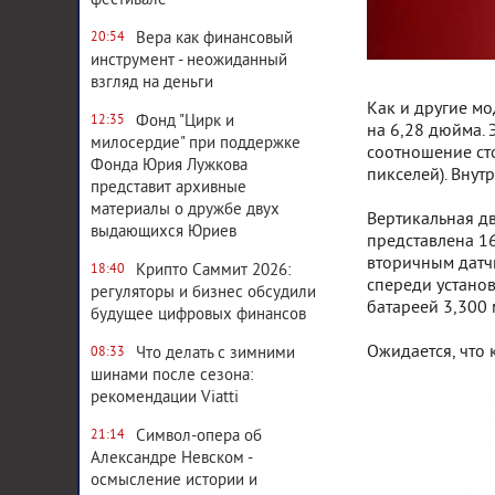
фестивале
Вера как финансовый
20:54
инструмент - неожиданный
взгляд на деньги
Как и другие м
Фонд "Цирк и
12:35
на 6,28 дюйма. 
милосердие" при поддержке
соотношение сто
Фонда Юрия Лужкова
пикселей). Внут
представит архивные
материалы о дружбе двух
Вертикальная д
выдающихся Юриев
представлена 1
вторичным датч
Крипто Саммит 2026:
18:40
спереди устано
регуляторы и бизнес обсудили
батареей 3,300 
будущее цифровых финансов
Ожидается, что 
Что делать с зимними
08:33
шинами после сезона:
рекомендации Viatti
Символ-опера об
21:14
Александре Невском -
осмысление истории и