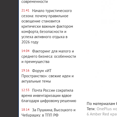
современности
Начало туристического
21:41
сезона: почему правильное
освещение становится
критически важным фактором
комфорта, безопасности и
успеха активного отдыха в
2026 году
Факторинг для малого и
14:04
среднего бизнеса: особенности
и преимущества
Форум «ИТ
19:16
Пространство»: свежие идеи и
актуальные темы
Почта России сократила
12:53
время инвентаризации вдвое
благодаря цифровому решению
По материалам 
Теги:
OnePlus
н
За Пушкина, Высоцкого и
18:14
6 Amber Red
кра
Чебурашку: в ТПП РФ