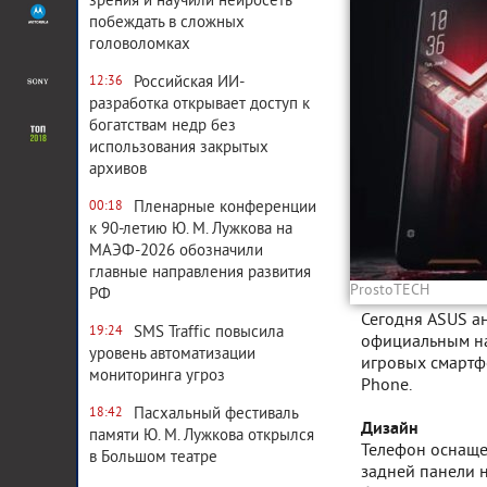
зрения и научили нейросеть
побеждать в сложных
головоломках
Российская ИИ-
12:36
разработка открывает доступ к
богатствам недр без
использования закрытых
архивов
Пленарные конференции
00:18
к 90-летию Ю. М. Лужкова на
МАЭФ-2026 обозначили
главные направления развития
ProstoTECH
РФ
Сегодня ASUS а
SMS Traffic повысила
19:24
официальным на
уровень автоматизации
игровых смартфо
мониторинга угроз
Phone.
Пасхальный фестиваль
18:42
Дизайн
памяти Ю. М. Лужкова открылся
Телефон оснаще
в Большом театре
задней панели 