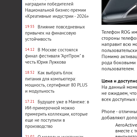
наградили победителей
Национальной бизнес-премии
«Креативные индустрии - 2026»
Влияние повседневных
19:55
Телефон ROG им
привычек на финансовую
стороны телефон
устойчивость
направит всю мо
В Москве состоялся
пользовательски
14:12
финал фестиваля "АртПром" в
Помимо активац
честь Юрия Лужкова
рода боковыми к
пользователем.
Как выбрать блок
18:52
питания для компьютера:
Цена и доступн
мощность, сертификат 80 PLUS
На данный момен
и модульность
не ожидаем, что
всех доступных
Будущее уже в Манеже: в
17:21
ИИ-примерочной можно
Phone - отличны
примерить коллекции, которые
добавляют допо
еще не поступили в
AeroActiv
производство
вместе с 
вентилято