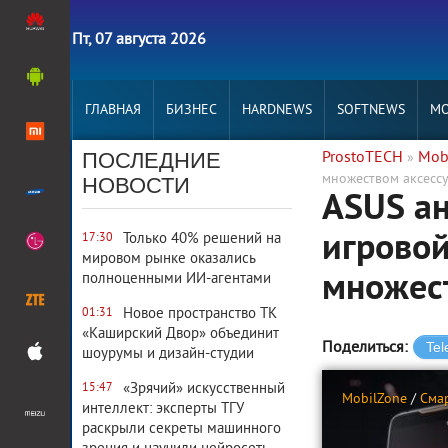
Пт, 07 августа 2026
ГЛАВНАЯ
БИЗНЕС
HARDNEWS
SOFTNEWS
MO
ПОСЛЕДНИЕ
ProstoTECH
Mob
»
множеством аксесс
НОВОСТИ
ASUS а
игровой
Только 40% решений на
17:30
мировом рынке оказались
множест
полноценными ИИ-агентами
Новое пространство ТК
01:31
«Каширский Двор» объединит
Поделиться:
шоурумы и дизайн-студии
«Зрячий» искусственный
15:47
MobilZone
/
Сма
интеллект: эксперты ТГУ
раскрыли секреты машинного