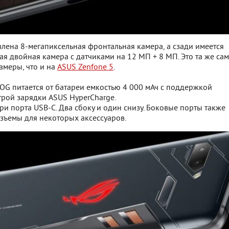
лена 8-мегапиксельная фронтальная камера, а сзади имеется
 двойная камера с датчиками на 12 МП + 8 МП. Это та же са
амеры, что и на
ASUS Zenfone 5
.
OG питается от батареи емкостью 4 000 мАч с поддержкой
трой зарядки ASUS HyperCharge.
ри порта USB-C. Два сбоку и один снизу. Боковые порты также
зъемы для некоторых аксессуаров.