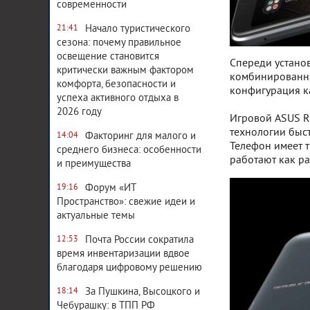
современности
Начало туристического
21:41
сезона: почему правильное
освещение становится
Спереди установ
критически важным фактором
комбинированная
комфорта, безопасности и
конфигурация к
успеха активного отдыха в
2026 году
Игровой ASUS R
технологии быс
Факторинг для малого и
14:04
Телефон имеет т
среднего бизнеса: особенности
работают как ра
и преимущества
Форум «ИТ
19:16
Пространство»: свежие идеи и
актуальные темы
Почта России сократила
12:53
время инвентаризации вдвое
благодаря цифровому решению
За Пушкина, Высоцкого и
18:14
Чебурашку: в ТПП РФ