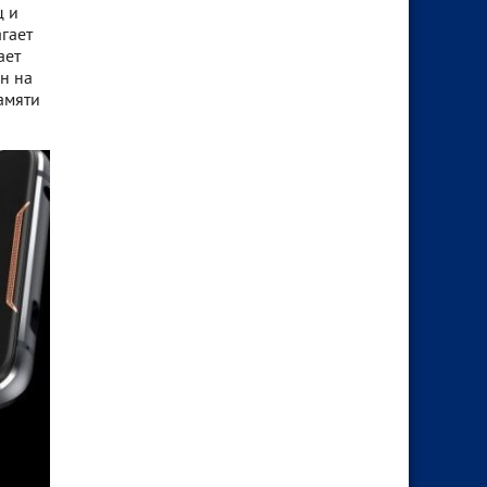
ц и
агает
ает
н на
амяти