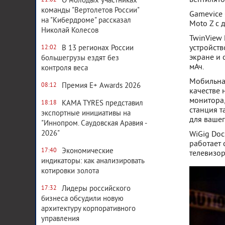
О молодых участниках
21:02
команды "Вертолетов России"
Gamevice 
на "Кибердроме" рассказал
Moto Z с 
Николай Колесов
TwinView 
устройств
В 13 регионах России
12:02
экране и 
большегрузы ездят без
мАч.
контроля веса
Мобильная
Премия E+ Awards 2026
08:12
качестве 
монитора,
KAMA TYRES представил
18:18
станция т
экспортные инициативы на
для ваше
"Иннопром. Саудовская Аравия -
2026"
WiGig Doc
работает 
Экономические
17:40
телевизор
индикаторы: как анализировать
котировки золота
Лидеры российского
17:32
бизнеса обсудили новую
архитектуру корпоративного
управления