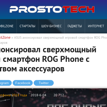
BILZONE
СТАРТАПЫ
ШОУ-БИЗНЕС
ГАДЖЕТЫ
ИНТЕРНЕТ
ilZone
» ASUS анонсировал сверхмощный игровой смартфон ROG Pho
уаров
нонсировал сверхмощный
 смартфон ROG Phone с
вом аксессуаров
ртфоны 2018 года
2018-6-04
20 712