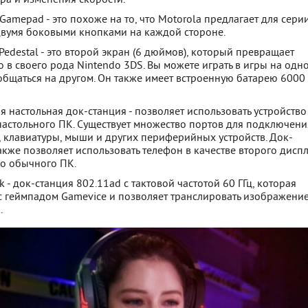
Gamepad - это похоже на то, что Motorola предлагает для сери
двумя боковыми кнопками на каждой стороне.
Pedestal - это второй экран (6 дюймов), который превращает
о в своего рода Nintendo 3DS. Вы можете играть в игры на одн
общаться на другом. Он также имеет встроенную батарею 6000
 настольная док-станция - позволяет использовать устройство
настольного ПК. Существует множество портов для подключени
 клавиатуры, мыши и других периферийных устройств. Док-
акже позволяет использовать телефон в качестве второго дисп
го обычного ПК.
k - док-станция 802.11ad с тактовой частотой 60 ГГц, которая
с геймпадом Gamevice и позволяет транслировать изображение
.