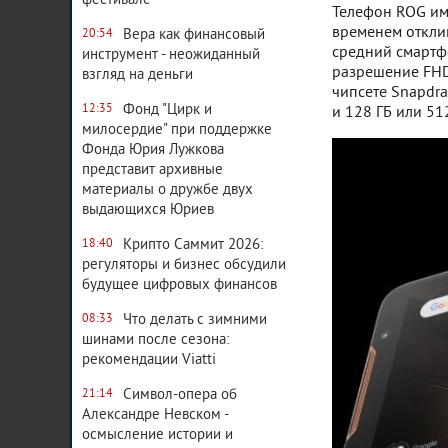
фестивале
Телефон ROG им
временем отклик
Вера как финансовый
20:54
средний смартф
инструмент - неожиданный
разрешение FHD 
взгляд на деньги
чипсете Snapdra
Фонд "Цирк и
12:35
и 128 ГБ или 51
милосердие" при поддержке
Фонда Юрия Лужкова
представит архивные
материалы о дружбе двух
выдающихся Юриев
Крипто Саммит 2026:
18:40
регуляторы и бизнес обсудили
будущее цифровых финансов
Что делать с зимними
08:33
шинами после сезона:
рекомендации Viatti
Символ-опера об
21:14
Александре Невском -
осмысление истории и