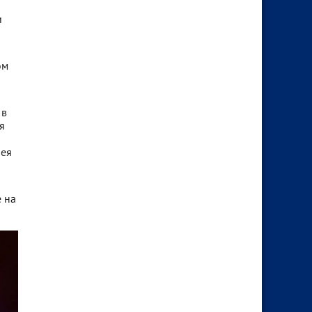
и
ом
 в
я
лея
 на