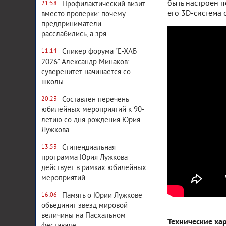
быть настроен 
Профилактический визит
21:58
его 3D-система
вместо проверки: почему
предприниматели
расслабились, а зря
Спикер форума "Е-ХАБ
11:14
2026" Александр Минаков:
суверенитет начинается со
школы
Составлен перечень
20:23
юбилейных мероприятий к 90-
летию со дня рождения Юрия
Лужкова
Стипендиальная
13:53
программа Юрия Лужкова
действует в рамках юбилейных
мероприятий
Память о Юрии Лужкове
16:06
объединит звёзд мировой
величины на Пасхальном
Технические ха