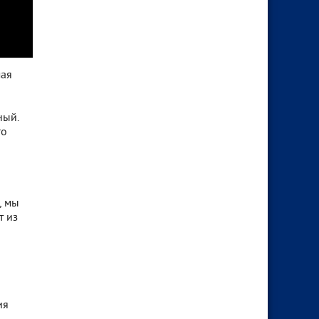
мая
ный.
го
, мы
т из
ия