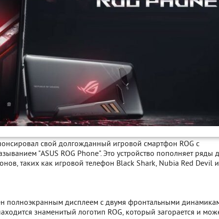
нонсировал свой долгожданный игровой смартфон ROG с
зыванием "ASUS ROG Phone". Это устройство пополняет ряды 
нов, таких как игровой телефон Black Shark, Nubia Red Devil и
н полноэкранным дисплеем с двумя фронтальными динамикам
находится знаменитый логотип ROG, который загорается и мож