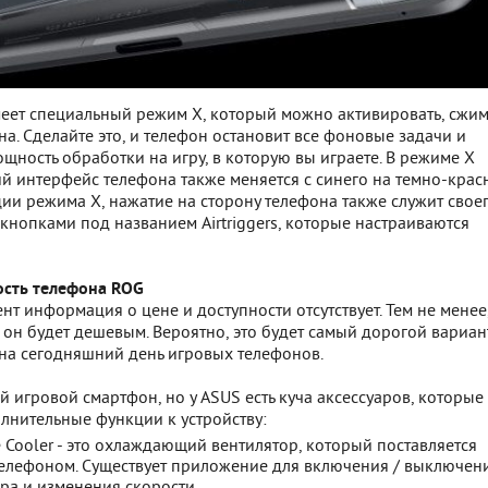
еет специальный режим X, который можно активировать, сжи
а. Сделайте это, и телефон остановит все фоновые задачи и
щность обработки на игру, в которую вы играете. В режиме X
й интерфейс телефона также меняется с синего на темно-крас
ии режима X, нажатие на сторону телефона также служит свое
нопками под названием Airtriggers, которые настраиваются
ость телефона ROG
т информация о цене и доступности отсутствует. Тем не менее
 он будет дешевым. Вероятно, это будет самый дорогой вариан
 на сегодняшний день игровых телефонов.
й игровой смартфон, но у ASUS есть куча аксессуаров, которые
лнительные функции к устройству:
e Cooler - это охлаждающий вентилятор, который поставляется
телефоном. Существует приложение для включения / выключен
ра и изменения скорости.