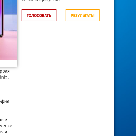
ГОЛОСОВАТЬ
РЕЗУЛЬТАТЫ
ервая
ni»,
софия
тные
ovence
ели.