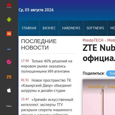
Ср, 05 августа 2026
ГЛАВНАЯ
БИЗНЕС
HARDNEWS
SOFTNEWS
MO
ПОСЛЕДНИЕ
ProstoTECH
Mob
»
ZTE Nub
НОВОСТИ
официал
Только 40% решений на
17:30
мировом рынке оказались
полноценными ИИ-агентами
Поделиться:
Новое пространство ТК
01:31
«Каширский Двор» объединит
MobilZone
/
Сма
шоурумы и дизайн-студии
«Зрячий» искусственный
15:47
интеллект: эксперты ТГУ
раскрыли секреты машинного