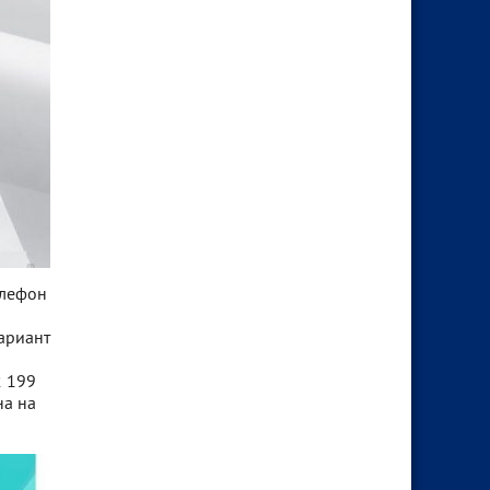
елефон
вариант
2 199
на на