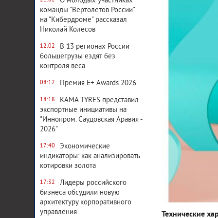
О молодых участниках
21:02
команды "Вертолетов России"
на "Кибердроме" рассказал
Николай Колесов
В 13 регионах России
12:02
большегрузы ездят без
контроля веса
Премия E+ Awards 2026
08:12
KAMA TYRES представил
18:18
экспортные инициативы на
"Иннопром. Саудовская Аравия -
2026"
Экономические
17:40
индикаторы: как анализировать
котировки золота
Лидеры российского
17:32
бизнеса обсудили новую
архитектуру корпоративного
управления
Технические хар