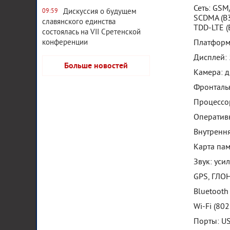
Сеть: GSM
Дискуссия о будущем
09:59
SCDMA (B3
славянского единства
TDD-LTE (
состоялась на VII Сретенской
Платформа
конференции
Дисплей: 
Больше новостей
Камера: д
Фронтальн
Процессор
Оперативн
Внутрення
Карта пам
Звук: уси
GPS, ГЛОН
Bluetooth
Wi-Fi (802
Порты: US