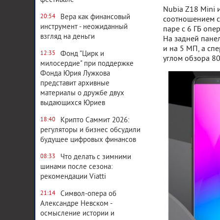
фестивале
Nubia Z18 Mini
Вера как финансовый
20:54
соотношением с
инструмент - неожиданный
паре с 6 ГБ опе
взгляд на деньги
На задней панел
и на 5 МП, а сп
Фонд "Цирк и
12:35
углом обзора 80
милосердие" при поддержке
Фонда Юрия Лужкова
представит архивные
материалы о дружбе двух
выдающихся Юриев
Крипто Саммит 2026:
18:40
регуляторы и бизнес обсудили
будущее цифровых финансов
Что делать с зимними
08:33
шинами после сезона:
рекомендации Viatti
Символ-опера об
21:14
Александре Невском -
осмысление истории и