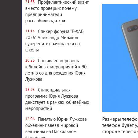
Профилактический визит
21:58
вместо проверки: почему
предприниматели
расслабились, а зря
Спикер форума "Е-ХАБ
11:14
2026" Александр Минаков:
суверенитет начинается со
школы
Составлен перечень
20:23
юбилейных мероприятий к 90-
летию со дня рождения Юрия
Лужкова
Стипендиальная
13:53
программа Юрия Лужкова
действует в рамках юбилейных
мероприятий
Размеры телефона
Память о Юрии Лужкове
16:06
телефон будет у
объединит звёзд мировой
стороне телефон
величины на Пасхальном