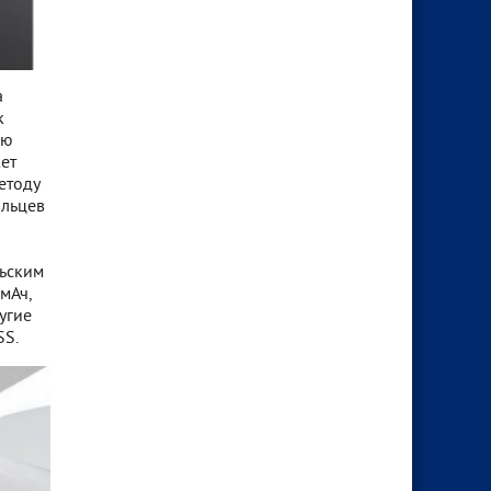
а
к
ью
ет
етоду
альцев
льским
мАч,
угие
SS.