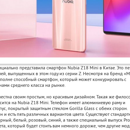
циально представила смартфон Nubia Z18 Mini в Китае. Это п
ей, выпущенных в этом году из серии Z. Несмотря на бренд «Mi
 вполне способный смартфон, который может конкурировать с
нами среднего класса на рынке.
вестна своим простым, но красивым дизайном. Такая же фило
ится на Nubia Z18 Mini. Телефон имеет алюминиевую раму и
ус, покрытый защитным стеклом Gorilla Glass с обеих сторон.
н и есть пять различных вариантов цвета. Существуют стандар
ерный, белый, розовый, синий, а также специальный выпуск Pr
та, который будет стоить вам немного дороже, чем другие мод