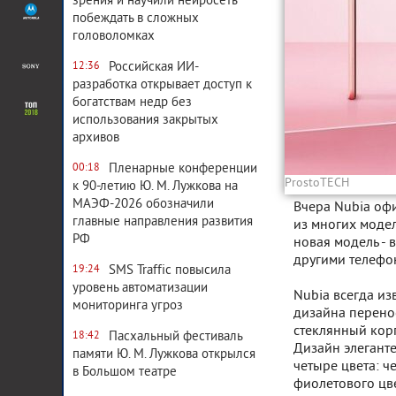
зрения и научили нейросеть
побеждать в сложных
головоломках
Российская ИИ-
12:36
разработка открывает доступ к
богатствам недр без
использования закрытых
архивов
Пленарные конференции
00:18
ProstoTECH
к 90-летию Ю. М. Лужкова на
МАЭФ-2026 обозначили
Вчера Nubia офи
главные направления развития
из многих модел
РФ
новая модель -
другими телефо
SMS Traffic повысила
19:24
уровень автоматизации
Nubia всегда из
мониторинга угроз
дизайна перенос
стеклянный корп
Пасхальный фестиваль
18:42
Дизайн элеганте
памяти Ю. М. Лужкова открылся
четыре цвета: ч
в Большом театре
фиолетового цве