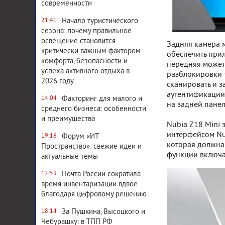
современности
Начало туристического
21:41
сезона: почему правильное
освещение становится
Задняя камера 
критически важным фактором
обеспечить прил
комфорта, безопасности и
передняя может 
успеха активного отдыха в
разблокировки т
2026 году
сканировать и з
аутентификации,
Факторинг для малого и
14:04
на задней панел
среднего бизнеса: особенности
и преимущества
Nubia Z18 Mini 
интерфейсом Nub
Форум «ИТ
19:16
которая должна
Пространство»: свежие идеи и
функции включаю
актуальные темы
Почта России сократила
12:53
время инвентаризации вдвое
благодаря цифровому решению
За Пушкина, Высоцкого и
18:14
Чебурашку: в ТПП РФ