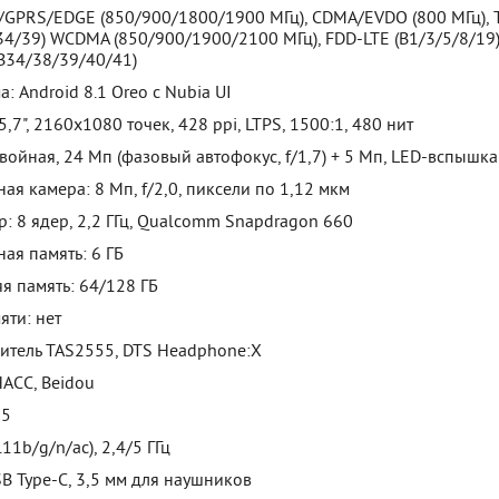
/GPRS/EDGE (850/900/1800/1900 МГц), CDMA/EVDO (800 МГц), 
4/39) WCDMA (850/900/1900/2100 МГц), FDD-LTE (B1/3/5/8/19)
B34/38/39/40/41)
: Android 8.1 Oreo с Nubia UI
5,7", 2160х1080 точек, 428 ppi, LTPS, 1500:1, 480 нит
войная, 24 Мп (фазовый автофокус, f/1,7) + 5 Мп, LED-вспышка
ая камера: 8 Мп, f/2,0, пиксели по 1,12 мкм
: 8 ядер, 2,2 ГГц, Qualcomm Snapdragon 660
ая память: 6 ГБ
я память: 64/128 ГБ
яти: нет
литель TAS2555, DTS Headphone:X
АСС, Beidou
 5
.11b/g/n/ac), 2,4/5 ГГц
B Type-C, 3,5 мм для наушников