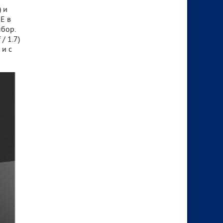
 и
E в
ыбор.
/ 1.7)
 и с