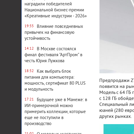
наградили победителей
Национальной бизнес-премии
«Креативные индустрии - 2026»
Влияние повседневных
19:55
привычек на финансовую
устойчивость
В Москве состоялся
14:12
финал фестиваля "АртПром" в
честь Юрия Лужкова
Как выбрать блок
18:52
питания для компьютера:
Предпродажи ZTE
мощность, сертификат 80 PLUS
появится на рын
и модульность
Модель с 64 ГБ 
с 128 ГБ обойде
Будущее уже в Манеже: в
17:21
Специальный ли
ИИ-примерочной можно
юаней (280 евро
примерить коллекции, которые
других рынках.
еще не поступили в
производство