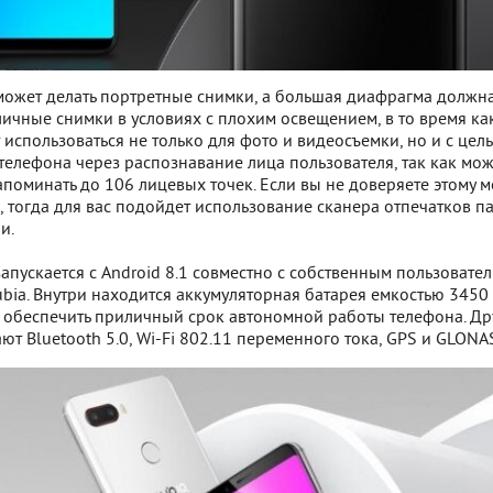
может делать портретные снимки, а большая диафрагма должн
ичные снимки в условиях с плохим освещением, в то время ка
использоваться не только для фото и видеосъемки, но и с цел
елефона через распознавание лица пользователя, так как мож
апоминать до 106 лицевых точек. Если вы не доверяете этому м
 тогда для вас подойдет использование сканера отпечатков п
и.
запускается с Android 8.1 совместно с собственным пользовате
ia. Внутри находится аккумуляторная батарея емкостью 3450 
 обеспечить приличный срок автономной работы телефона. Др
т Bluetooth 5.0, Wi-Fi 802.11 переменного тока, GPS и GLONA