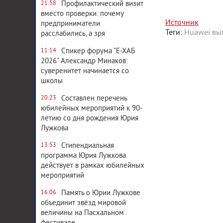
Профилактический визит
21:58
вместо проверки: почему
Источник
предприниматели
Теги:
Huawei
вы
расслабились, а зря
Спикер форума "Е-ХАБ
11:14
2026" Александр Минаков:
суверенитет начинается со
школы
Составлен перечень
20:23
юбилейных мероприятий к 90-
летию со дня рождения Юрия
Лужкова
Стипендиальная
13:53
программа Юрия Лужкова
действует в рамках юбилейных
мероприятий
Система комментирования
Память о Юрии Лужкове
16:06
объединит звёзд мировой
величины на Пасхальном