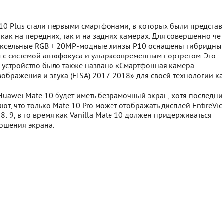
10 Plus стали первыми смартфонами, в которых были предста
 как на передних, так и на задних камерах. Для совершенно че
иксельные RGB + 20MP-модные линзы P10 оснащены гибридн
 с системой автофокуса и ультрасовременным портретом. Это
устройство было также названо «Смартфонная камера
ображения и звука (EISA) 2017-2018» для своей технологии к
Huawei Mate 10 будет иметь безрамочный экран, хотя последн
ют, что только Mate 10 Pro может отображать дисплей EntireVi
: 9, в то время как Vanilla Mate 10 должен придерживаться
ошения экрана.