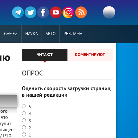
GAMEZ
НАУКА
АВТО
РЕКЛАМА
ию
ЧИТАЮТ
КОМЕНТИРУЮТ
ОПРОС
Оценить скорость загрузки страниц
в нашей редакции
5
ного
4
 что
3
тупит
2
тоящее
1
 / P10