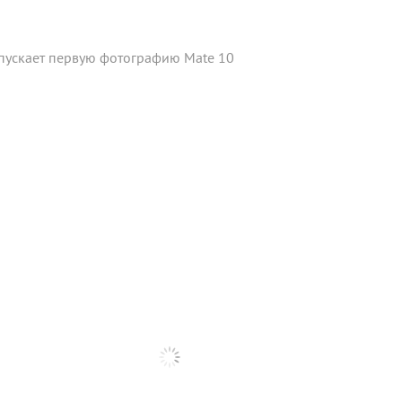
пускает
первую
фотографию
Mate
10
 SigComments