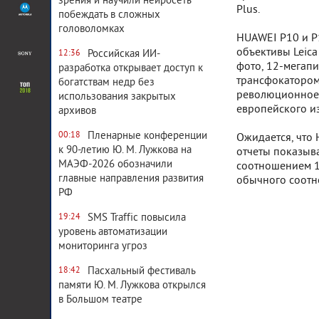
зрения и научили нейросеть
Plus.
побеждать в сложных
головоломках
HUAWEI P10 и P
объективы Leica
Российская ИИ-
12:36
фото, 12-мегап
разработка открывает доступ к
трансфокатором
богатствам недр без
революционное 
использования закрытых
европейского из
архивов
Пленарные конференции
00:18
Ожидается, что 
к 90-летию Ю. М. Лужкова на
отчеты показыва
МАЭФ-2026 обозначили
соотношением 18
главные направления развития
обычного соотн
РФ
SMS Traffic повысила
19:24
уровень автоматизации
мониторинга угроз
Пасхальный фестиваль
18:42
памяти Ю. М. Лужкова открылся
в Большом театре