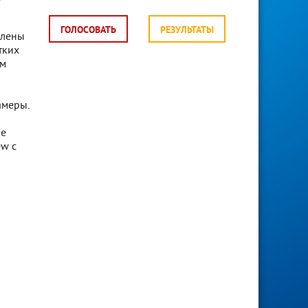
ГОЛОСОВАТЬ
РЕЗУЛЬТАТЫ
влены
тких
ым
амеры.
ие
ew с