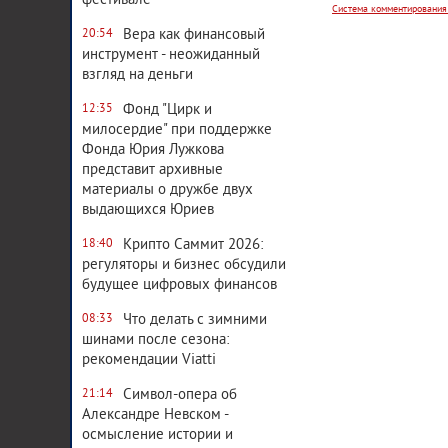
фестивале
Вера как финансовый
20:54
инструмент - неожиданный
взгляд на деньги
Фонд "Цирк и
12:35
милосердие" при поддержке
Фонда Юрия Лужкова
представит архивные
материалы о дружбе двух
выдающихся Юриев
Крипто Саммит 2026:
18:40
регуляторы и бизнес обсудили
будущее цифровых финансов
Что делать с зимними
08:33
шинами после сезона:
рекомендации Viatti
Символ-опера об
21:14
Александре Невском -
осмысление истории и