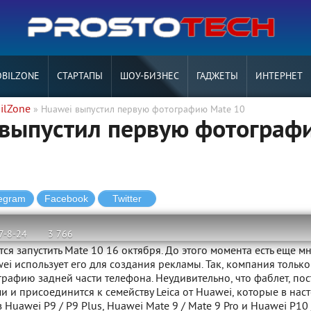
BILZONE
СТАРТАПЫ
ШОУ-БИЗНЕС
ГАДЖЕТЫ
ИНТЕРНЕТ
ilZone
» Huawei выпустил первую фотографию Mate 10
 выпустил первую фотограф
0
7-8-24
3 766
ся запустить Mate 10 16 октября. До этого момента есть еще м
ei использует его для создания рекламы. Так, компания только
рафию задней части телефона. Неудивительно, что фаблет, пос
и и присоединится к семейству Leica от Huawei, которые в нас
 Huawei P9 / P9 Plus, Huawei Mate 9 / Mate 9 Pro и Huawei P10