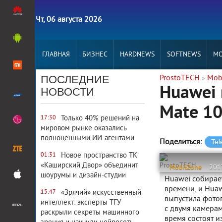
Чт, 06 августа 2026
ГЛАВНАЯ
БИЗНЕС
HARDNEWS
SOFTNEWS
MO
ПОСЛЕДНИЕ
ProstoTECH
Mob
»
Huawei
НОВОСТИ
Mate 1
Только 40% решений на
17:30
мировом рынке оказались
полноценными ИИ-агентами
Поделиться:
Новое пространство ТК
01:31
«Каширский Двор» объединит
ProstoTECH
MobilZone
201
шоурумы и дизайн-студии
Huawei собирает
времени, и Huaw
«Зрячий» искусственный
15:47
выпустила фотог
интеллект: эксперты ТГУ
с двумя камерам
раскрыли секреты машинного
время состоят из