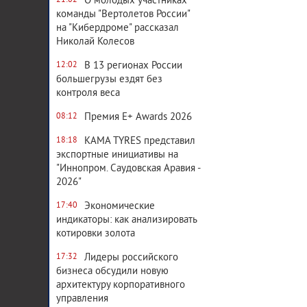
О молодых участниках
21:02
команды "Вертолетов России"
на "Кибердроме" рассказал
Николай Колесов
В 13 регионах России
12:02
большегрузы ездят без
контроля веса
Премия E+ Awards 2026
08:12
KAMA TYRES представил
18:18
экспортные инициативы на
"Иннопром. Саудовская Аравия -
2026"
Экономические
17:40
индикаторы: как анализировать
котировки золота
Лидеры российского
17:32
бизнеса обсудили новую
архитектуру корпоративного
управления