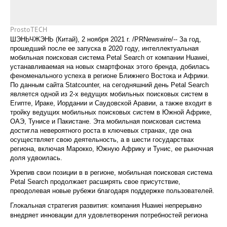
ProstoTECH
ШЭНЬЧЖЭНЬ (Китай), 2 ноября 2021 г. /PRNewswire/-- За год,
прошедший после ее запуска в 2020 году, интеллектуальная
мобильная поисковая система Petal Search от компании Huawei,
устанавливаемая на новых смартфонах этого бренда, добилась
феноменального успеха в регионе Ближнего Востока и Африки.
По данным сайта Statcounter, на сегодняшний день Petal Search
является одной из 2-х ведущих мобильных поисковых систем в
Египте, Ираке, Иордании и Саудовской Аравии, а также входит в
тройку ведущих мобильных поисковых систем в Южной Африке,
ОАЭ, Тунисе и Пакистане. Эта мобильная поисковая система
достигла невероятного роста в ключевых странах, где она
осуществляет свою деятельность, а в шести государствах
региона, включая Марокко, Южную Африку и Тунис, ее рыночная
доля удвоилась.
Укрепив свои позиции в в регионе, мобильная поисковая система
Petal Search продолжает расширять свое присутствие,
преодолевая новые рубежи благодаря поддержке пользователей.
Глокальная стратегия развития: компания Huawei непрерывно
внедряет инновации для удовлетворения потребностей региона