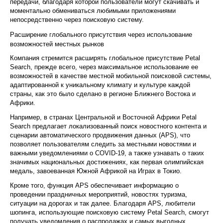
передачи, благодаря которой пользователи могут скачивать и
моментально обмениваться любимыми приложениями
непосредственно через поисковую систему.
Расширение глобального присутствия через использование
возможностей местных рынков
Компания стремится расширять глобальное присутствие Petal
Search, прежде всего, через максимальное использование ее
возможностей в качестве местной мобильной поисковой системы,
адаптированной к уникальному климату и культуре каждой
страны, как это было сделано в регионе Ближнего Востока и
Африки.
Например, в странах Центральной и Восточной Африки Petal
Search предлагает локализованный поиск новостного контента и
сценарии автоматического продвижения данных (APS), что
позволяет пользователям следить за местными новостями и
важными уведомлениями о COVID-19, а также узнавать о таких
значимых национальных достижениях, как первая олимпийская
медаль, завоеванная Южной Африкой на Играх в Токио.
Кроме того, функция APS обеспечивает информацию о
проведении праздничных мероприятий, новостях туризма,
ситуации на дорогах и так далее. Благодаря APS, любители
шопинга, использующие поисковую систему Petal Search, смогут
получать уведомления о распродажах и самых выгодных