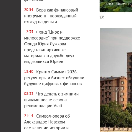
фестивале
Вера как финансовый
20:54
инструмент - неожиданный
взгляд на деньги
Фонд "Цирк и
12:35
милосердие" при поддержке
Фонда Юрия Лужкова
представит архивные
материалы о дружбе двух
выдающихся Юриев
Крипто Саммит 2026:
18:40
регуляторы и бизнес обсудили
будущее цифровых финансов
Что делать с зимними
08:33
шинами после сезона:
рекомендации Viatti
Символ-опера об
21:14
Александре Невском -
осмысление истории и