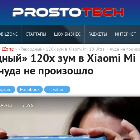
BILZONE
СТАРТАПЫ
ШОУ-БИЗНЕС
ГАДЖЕТЫ
ИНТЕРНЕТ
ilZone
» «Рекордный» 120х зум в Xiaomi Mi 10 Ultra — чуда не произ
ный» 120х зум в Xiaomi Mi
 чуда не произошло
0-8-12
3 396