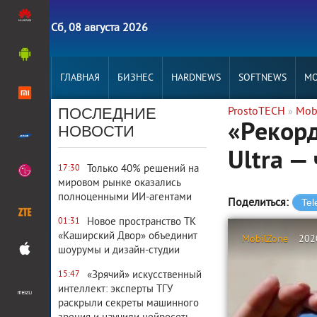
Сб, 08 августа 2026
ГЛАВНАЯ
БИЗНЕС
HARDNEWS
SOFTNEWS
MO
ПОСЛЕДНИЕ
ProstoTECH
Mob
»
«Рекорд
НОВОСТИ
Ultra —
Только 40% решений на
17:30
мировом рынке оказались
полноценными ИИ-агентами
Поделиться:
Новое пространство ТК
01:31
«Каширский Двор» объединит
MobilZone
202
шоурумы и дизайн-студии
«Зрячий» искусственный
15:47
интеллект: эксперты ТГУ
раскрыли секреты машинного