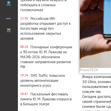
зрения и научили нейросеть
побеждать в сложных
головоломках
Российская ИИ-
12:36
разработка открывает доступ к
богатствам недр без
использования закрытых
архивов
Пленарные конференции
00:18
к 90-летию Ю. М. Лужкова на
МАЭФ-2026 обозначили
главные направления развития
РФ
ProstoTECH
SMS Traffic повысила
19:24
Вчера компания
уровень автоматизации
10 Ultra, основ
мониторинга угроз
пользователям к
совсем так.
Пасхальный фестиваль
18:42
Сегодня достато
памяти Ю. М. Лужкова открылся
своей страничке
в Большом театре
снимки были сд