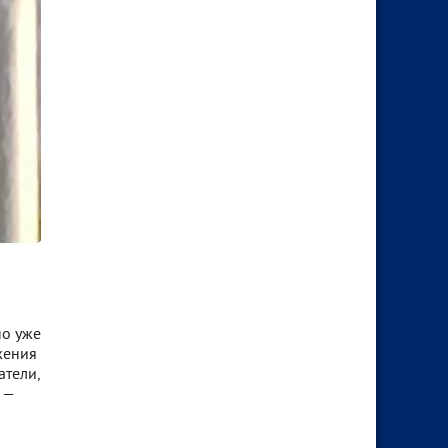
но уже
жения
атели,
 —