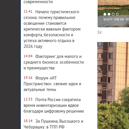
современности
Начало туристического
21:41
сезона: почему правильное
освещение становится
критически важным фактором
комфорта, безопасности и
успеха активного отдыха в
2026 году
Факторинг для малого и
14:04
среднего бизнеса: особенности
и преимущества
Форум «ИТ
19:16
Пространство»: свежие идеи и
актуальные темы
Почта России сократила
12:53
время инвентаризации вдвое
благодаря цифровому решению
За Пушкина, Высоцкого и
18:14
Чебурашку: в ТПП РФ