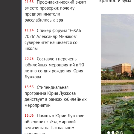
кратности зума.
Профилактический визит
21:58
вместо проверки: почему
предприниматели
расслабились, а зря
Спикер форума "Е-ХАБ
11:14
2026" Александр Минаков:
суверенитет начинается со
школы
Составлен перечень
20:23
юбилейных мероприятий к 90-
летию со дня рождения Юрия
Лужкова
Стипендиальная
13:53
программа Юрия Лужкова
действует в рамках юбилейных
мероприятий
Память о Юрии Лужкове
16:06
объединит звёзд мировой
величины на Пасхальном