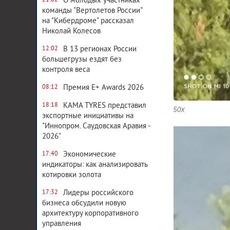
О молодых участниках
21:02
команды "Вертолетов России"
на "Кибердроме" рассказал
Николай Колесов
В 13 регионах России
12:02
большегрузы ездят без
контроля веса
Премия E+ Awards 2026
08:12
KAMA TYRES представил
18:18
экспортные инициативы на
"Иннопром. Саудовская Аравия -
2026"
Экономические
17:40
индикаторы: как анализировать
котировки золота
Лидеры российского
17:32
бизнеса обсудили новую
архитектуру корпоративного
управления